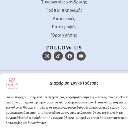
Συνεργασίες χονδρικής
Τρόποι πληρωμής
Αποστολές
Επιστροφές
Όροι χρήσης
FOLLOW US
Copyright © 2026 happylifeplanners.gr
Διαχείριση Συγκατάθεσης
Κατασκευή ιστοσελίδων
WebHippies
Για να παρέχουμε την καλύτερη εμπειρία, χρησιμοποιούμε τεχνολογίες όπως cookies 
αποθήκευση ή/και την πρόσβαση σε πληροφορίες συσκευών. Η συγκατάθεση για τις
τεχνολογίες θα μας επιτρέψει να επεξεργαστούμε δεδομένα προσωπικού χαρακτήρα
συμπεριφορά περιήγησης ή μοναδικά αναγνωριστικά σε αυτόν τον ιστότοπο. Η μη
συγκατάθεση ή η ανάκληση της συγκατάθεσης, μπορεί να επηρεάσει αρνητικά ορισ
λειτουργίες και δυνατότητες.