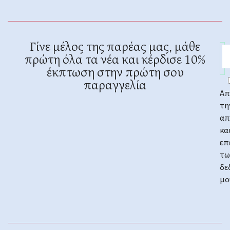
Γίνε μέλος της παρέας μας, μάθε
πρώτη όλα τα νέα και κέρδισε 10%
έκπτωση στην πρώτη σου
παραγγελία
Απ
τη
απ
κα
επ
τω
δε
μο