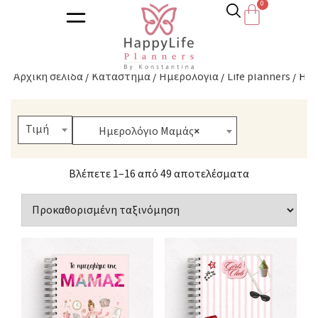
Ημερολόγιο Μαμάς
Αρχική σελίδα
/
Κατάστημα
/
Ημερολόγια
/
Life planners
/ Ημ
Τιμή
Ημερολόγιο Μαμάς
×
Βλέπετε 1–16 από 49 αποτελέσματα