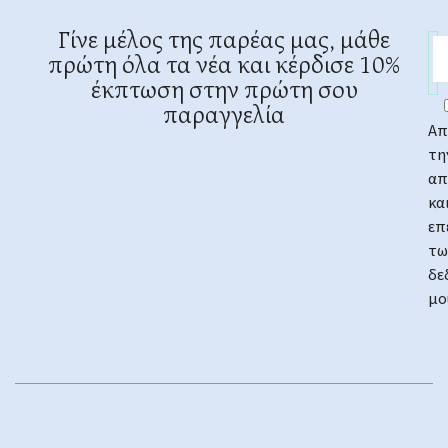
Γίνε μέλος της παρέας μας, μάθε
πρώτη όλα τα νέα και κέρδισε 10%
έκπτωση στην πρώτη σου
παραγγελία
Απ
τη
απ
κα
επ
τω
δε
μο