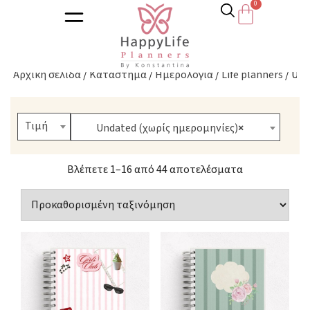
Undated (χωρίς ημερομηνίες)
Αρχική σελίδα
/
Κατάστημα
/
Ημερολόγια
/
Life planners
/ Und
Τιμή
Undated (χωρίς ημερομηνίες)
×
Βλέπετε 1–16 από 44 αποτελέσματα