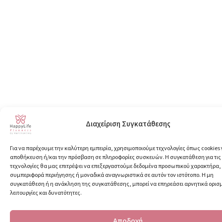
Διαχείριση Συγκατάθεσης
Για να παρέχουμε την καλύτερη εμπειρία, χρησιμοποιούμε τεχνολογίες όπως cookies 
αποθήκευση ή/και την πρόσβαση σε πληροφορίες συσκευών. Η συγκατάθεση για τις
τεχνολογίες θα μας επιτρέψει να επεξεργαστούμε δεδομένα προσωπικού χαρακτήρα
συμπεριφορά περιήγησης ή μοναδικά αναγνωριστικά σε αυτόν τον ιστότοπο. Η μη
συγκατάθεση ή η ανάκληση της συγκατάθεσης, μπορεί να επηρεάσει αρνητικά ορισ
λειτουργίες και δυνατότητες.
Αποδοχή