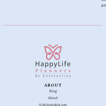
μο
ABOUT
Blog
About
Η φιλοσοφία μας