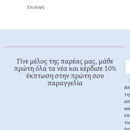
Επιλογή
Γίνε μέλος της παρέας μας, μάθε
πρώτη όλα τα νέα και κέρδισε 10%
έκπτωση στην πρώτη σου
παραγγελία
Απ
τη
απ
κα
επ
τω
δε