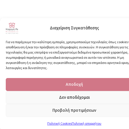
Διαχείριση Συγκατάθεσης
Για να παρέχουμε την καλύτερη εμπειρία, χρησιμοποιούμε τεχνολογίες όπως cookies 
αποθήκευση ή/και την πρόσβαση σε πληροφορίες συσκευών. Η συγκατάθεση για τις
τεχνολογίες θα μας επιτρέψει να επεξεργαστούμε δεδομένα προσωπικού χαρακτήρα
συμπεριφορά περιήγησης ή μοναδικά αναγνωριστικά σε αυτόν τον ιστότοπο. Η μη
συγκατάθεση ή η ανάκληση της συγκατάθεσης, μπορεί να επηρεάσει αρνητικά ορισ
λειτουργίες και δυνατότητες.
Αποδοχή
Δεν αποδέχομαι
Προβολή προτιμήσεων
Πολιτική Cookies
Πολιτική απορρήτου