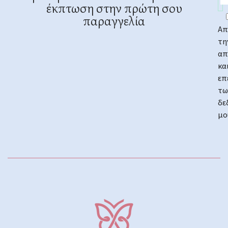
έκπτωση στην πρώτη σου
παραγγελία
Απ
τη
απ
κα
επ
τω
δε
μο