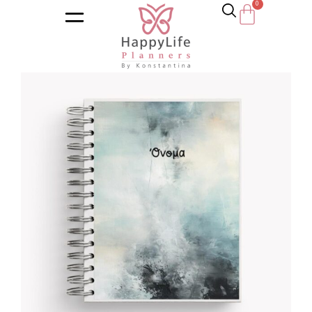
Αρχική σελίδα
/
Κατάστημα
/
Ημερολόγια
/
Αντρικά ημερολ