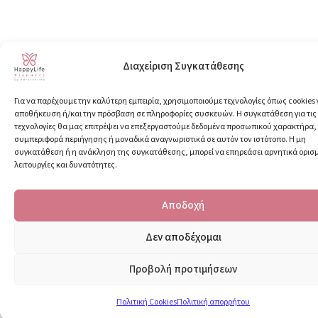
Διαχείριση Συγκατάθεσης
Για να παρέχουμε την καλύτερη εμπειρία, χρησιμοποιούμε τεχνολογίες όπως cookies 
αποθήκευση ή/και την πρόσβαση σε πληροφορίες συσκευών. Η συγκατάθεση για τις
τεχνολογίες θα μας επιτρέψει να επεξεργαστούμε δεδομένα προσωπικού χαρακτήρα
συμπεριφορά περιήγησης ή μοναδικά αναγνωριστικά σε αυτόν τον ιστότοπο. Η μη
συγκατάθεση ή η ανάκληση της συγκατάθεσης, μπορεί να επηρεάσει αρνητικά ορισ
λειτουργίες και δυνατότητες.
Αποδοχή
Δεν αποδέχομαι
Προβολή προτιμήσεων
Πολιτική Cookies
Πολιτική απορρήτου