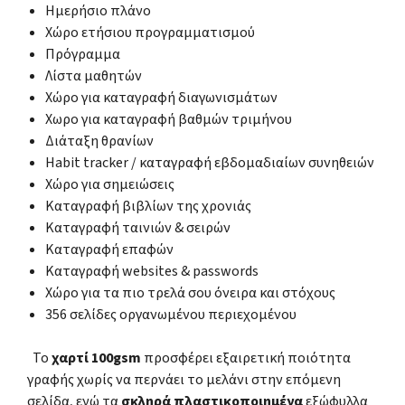
Ημερήσιο πλάνο
Χώρο ετήσιου προγραμματισμού
Πρόγραμμα
Λίστα μαθητών
Χώρο για καταγραφή διαγωνισμάτων
Χωρο για καταγραφή βαθμών τριμήνου
Διάταξη θρανίων
Habit tracker / καταγραφή εβδομαδιαίων συνηθειών
Χώρο για σημειώσεις
Καταγραφή βιβλίων της χρονιάς
Καταγραφή ταινιών & σειρών
Καταγραφή επαφών
Καταγραφή websites & passwords
Χώρο για τα πιο τρελά σου όνειρα και στόχους
356 σελίδες οργανωμένου περιεχομένου
Το
χαρτί 100gsm
προσφέρει εξαιρετική ποιότητα
γραφής χωρίς να περνάει το μελάνι στην επόμενη
σελίδα, ενώ τα
σκληρά πλαστικοποιημένα
εξώφυλλα