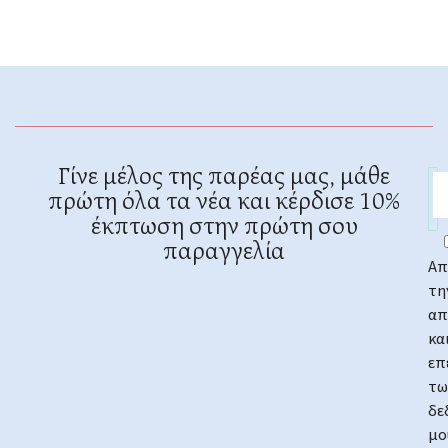
Γίνε μέλος της παρέας μας, μάθε
πρώτη όλα τα νέα και κέρδισε 10%
έκπτωση στην πρώτη σου
παραγγελία
Απ
τη
απ
κα
επ
τω
δε
μο