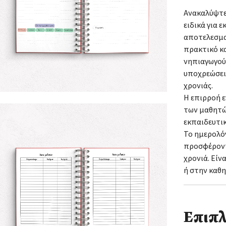
Ανακαλύψτε
ειδικά για 
αποτελεσμα
πρακτικό κ
νηπιαγωγού
υποχρεώσεις
χρονιάς.
Η επιρροή ε
των μαθητώ
εκπαιδευτικ
Το ημερολό
προσφέροντ
χρονιά. Είν
ή στην καθ
Επιπλ