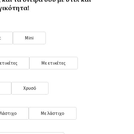
 και τα όνειρά σου με στιλ και
γικότητα!
c
Mini
 ετικέτες
Με ετικέτες
Χρυσό
 Λάστιχο
Με λάστιχο