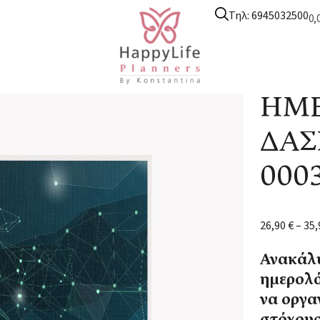
Τηλ: 6945032500
0,
 ημερολόγια
/
Αντρικό Δασκάλου
/ ΗΜΕΡΟΛΟΓΙΟ ΔΑΣΚΑΛΟΥ ΑΝΤΡ
ΗΜΕ
ΔΑΣ
000
26,90
€
–
35
Ανακάλυ
ημερολό
να οργα