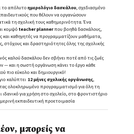
 το απόλυτο
ημερολόγιο δασκάλου
, σχεδιασμένο
εκπαιδευτικούς που θέλουν να οργανώσουν
τικά τη σχολική τους καθημερινότητα. Ένα
αι κομψό
teacher planner
που βοηθά δασκάλους,
ς και καθηγητές να προγραμματίζουν μαθήματα,
, στόχους και δραστηριότητες όλης της σχολικής
νός καλού δασκάλου δεν σβήνει ποτέ από τις ζωές
ν — και η σωστή οργάνωση κάνει το έργο κάθε
ού πιο εύκολο και δημιουργικό!
γιο καλύπτει
12 μήνες σχολικής οργάνωσης
,
ας ολοκληρωμένο προγραμματισμό για όλη τη
αι ιδανικό για χρήση στο σχολείο, στο φροντιστήριο
ημερινή εκπαιδευτική προετοιμασία
έον, μπορείς να