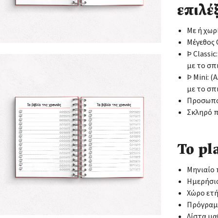
επιλέξ
Με ή χωρ
Μέγεθος C
Þ Classic
με το σπ
Þ Mini: 
με το σπ
Προσωποπ
Σκληρό 
Το pl
Μηνιαίο
Ημερήσι
Χώρο ετ
Πρόγρα
Λίστα μ