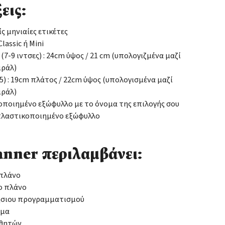
εις:
ίς μηνιαίες ετικέτες
lassic ή Mini
: (7-9 ιντσες) : 24cm ύψος / 21 cm (υπολογιζμένα μαζί
ιράλ)
(Α5) : 19cm πλάτος / 22cm ύψος (υπολογισμένα μαζί
ιράλ)
οιημένο εξώφυλλο με το όνομα της επιλογής σου
πλαστικοποιημένο εξώφυλλο
anner περιλαμβάνει:
 πλάνο
ο πλάνο
ήσιου προγραμματισμού
μμα
αθητών