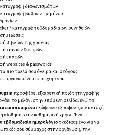
α καταγραφή διαγωνισμάτων
α καταγραφή βαθμών τριμήνου
 θρανίων
acker / καταγραφή εβδομαδιαίων συνηθειών
 σημειώσεις
ή βιβλίων της χρονιάς
ή ταινιών & σειρών
φή επαφών
ή websites & passwords
 τα πιο τρελά σου όνειρα και στόχους
δες οργανωμένου περιεχομένου
100gsm
προσφέρει εξαιρετική ποιότητα γραφής
ρνάει το μελάνι στην επόμενη σελίδα, ενώ τα
αστικοποιημένα
εξώφυλλα εξασφαλίζουν αντοχή
λή αίσθηση στην καθημερινή χρήση. Ένα
ο εβδομαδιαίο ημερολόγιο
σχεδιασμένο για να
οσωπικός σου σύμμαχος στην οργάνωση, την