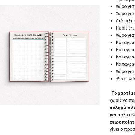
Χώρο γι
Χωρο γι
Διάταξη
Habit tr
Χώρο για
Καταγραφ
Καταγραφ
Καταγρα
Καταγραφ
Χώρο για
356 σελί
Το
χαρτί 
χωρίς να πε
σκληρά πλ
και πολυτε
χειροποίητ
γίνει ο πρ