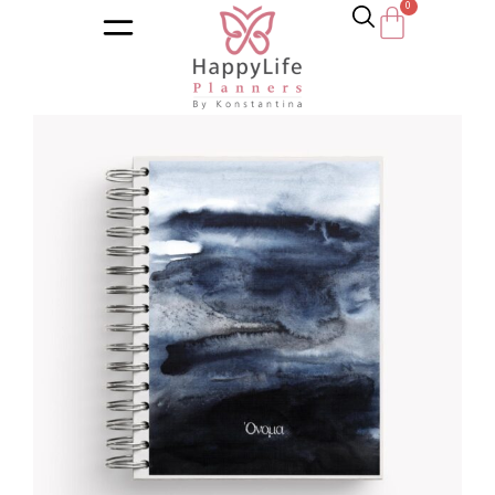
Αρχική σελίδα
/
Κατάστημα
/
Ημερολόγια
/
Αντρικά ημερολ