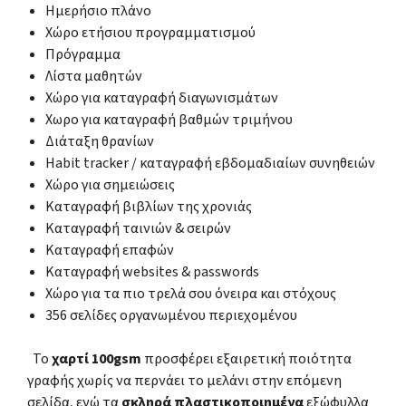
Ημερήσιο πλάνο
Χώρο ετήσιου προγραμματισμού
Πρόγραμμα
Λίστα μαθητών
Χώρο για καταγραφή διαγωνισμάτων
Χωρο για καταγραφή βαθμών τριμήνου
Διάταξη θρανίων
Habit tracker / καταγραφή εβδομαδιαίων συνηθειών
Χώρο για σημειώσεις
Καταγραφή βιβλίων της χρονιάς
Καταγραφή ταινιών & σειρών
Καταγραφή επαφών
Καταγραφή websites & passwords
Χώρο για τα πιο τρελά σου όνειρα και στόχους
356 σελίδες οργανωμένου περιεχομένου
Το
χαρτί 100gsm
προσφέρει εξαιρετική ποιότητα
γραφής χωρίς να περνάει το μελάνι στην επόμενη
σελίδα, ενώ τα
σκληρά πλαστικοποιημένα
εξώφυλλα