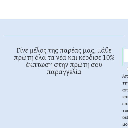
Γίνε μέλος της παρέας μας, μάθε
πρώτη όλα τα νέα και κέρδισε 10%
έκπτωση στην πρώτη σου
παραγγελία
Απ
τη
απ
κα
επ
τω
δε
μο