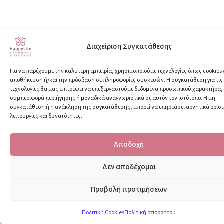
Διαχείριση Συγκατάθεσης
Για να παρέχουμε την καλύτερη εμπειρία, χρησιμοποιούμε τεχνολογίες όπως cookies 
αποθήκευση ή/και την πρόσβαση σε πληροφορίες συσκευών. Η συγκατάθεση για τις
τεχνολογίες θα μας επιτρέψει να επεξεργαστούμε δεδομένα προσωπικού χαρακτήρα
συμπεριφορά περιήγησης ή μοναδικά αναγνωριστικά σε αυτόν τον ιστότοπο. Η μη
συγκατάθεση ή η ανάκληση της συγκατάθεσης, μπορεί να επηρεάσει αρνητικά ορισ
λειτουργίες και δυνατότητες.
Αποδοχή
Δεν αποδέχομαι
Προβολή προτιμήσεων
Πολιτική Cookies
Πολιτική απορρήτου