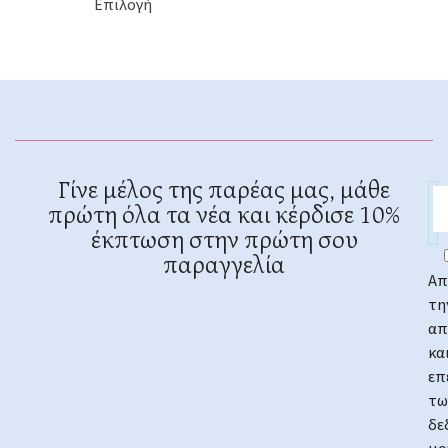
Επιλογή
Γίνε μέλος της παρέας μας, μάθε
πρώτη όλα τα νέα και κέρδισε 10%
έκπτωση στην πρώτη σου
παραγγελία
Απ
τη
απ
κα
επ
τω
δε