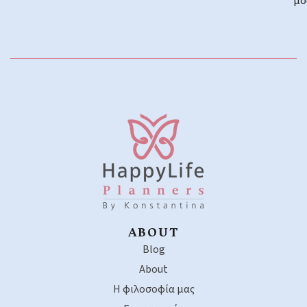
μο
ABOUT
Blog
About
Η φιλοσοφία μας