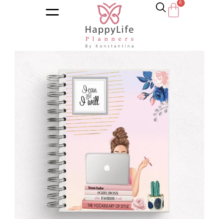
Αρχική σελίδα
/
Κατάστημα
/
Ημερολόγια
/
Διατροφή – Wel