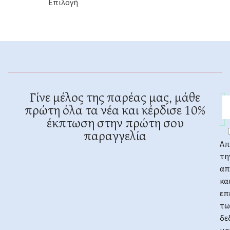
Επιλογή
Γίνε μέλος της παρέας μας, μάθε
πρώτη όλα τα νέα και κέρδισε 10%
έκπτωση στην πρώτη σου
παραγγελία
Απ
τη
απ
κα
επ
τω
δε