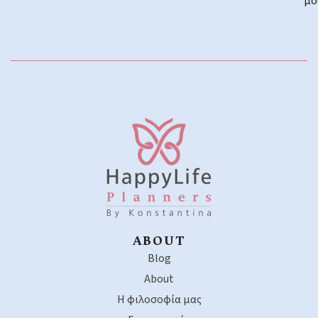
μο
ABOUT
Blog
About
Η φιλοσοφία μας