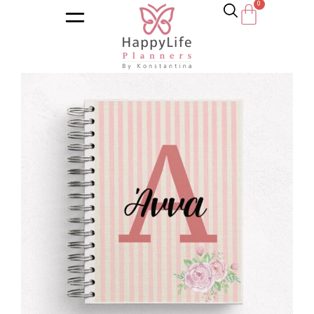
Αρχική σελίδα
/
Κατάστημα
/
Ημερολόγια
/
Διατροφή – Wel