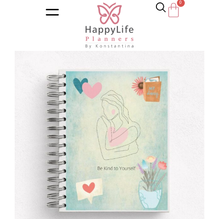
Αρχική σελίδα
/
Κατάστημα
/
Ημερολόγια
/
Διατροφή – Wel