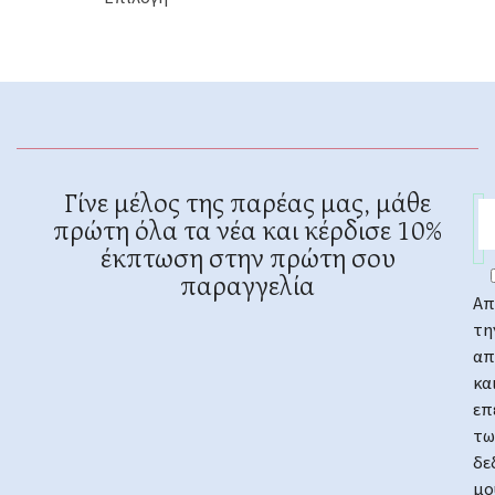
Γίνε μέλος της παρέας μας, μάθε
πρώτη όλα τα νέα και κέρδισε 10%
έκπτωση στην πρώτη σου
παραγγελία
Απ
τη
απ
κα
επ
τω
δε
μο