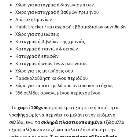
Χώρο για καταγραφή διαγωνισμάτων
Χωρο για καταγραφή βαθμών τριμήνου
Διάταξη θρανίων
Habit tracker / καταγραφή εβδομαδιαίων συνηθειών
Χώρο για σημειώσεις
Καταγραφή βιβλίων της χρονιάς
Καταγραφή ταινιών & σειρών
Καταγραφή επαφών
Καταγραφή websites & passwords
Χώρο για τις μετρήσεις σου
Παρακολούθηση κύκλου περιόδου
Χώρο για τα πιο τρελά σου όνειρα και στόχους
356 σελίδες οργανωμένου περιεχομένου
Το
χαρτί 100gsm
προσφέρει εξαιρετική ποιότητα
γραφής χωρίς να περνάει το μελάνι στην επόμενη
σελίδα, ενώ τα
σκληρά πλαστικοποιημένα
εξώφυλλα
εξασφαλίζουν αντοχή και πολυτελή αίσθηση στην
καθημερινή χρήση. Ένα
χειροποίητο εβδομαδιαίο