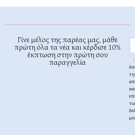
Γίνε μέλος της παρέας μας, μάθε
πρώτη όλα τα νέα και κέρδισε 10%
έκπτωση στην πρώτη σου
παραγγελία
Απ
τη
απ
κα
επ
τω
δε
μο