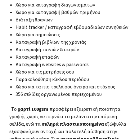
Χώρο για καταγραφή διαγωνισμάτων
Χωρο για καταγραφή βαθμών τριμήνου
Διάταξη θρανίων
Habit tracker / καταγραφή εβδομαδιαίων συνηθειών
Χώρο για σημειώσεις
Καταγραφή βιβλίων της χρονιάς
Καταγραφή ταινιών & σειρών
Καταγραφή επαφών
Καταγραφή websites & passwords
Χώρο για τις μετρήσεις σου
Παρακολούθηση κύκλου περιόδου
Χώρο για τα πιο τρελά σου όνειρα και στόχους
356 σελίδες οργανωμένου περιεχομένου
Το
χαρτί 100gsm
προσφέρει εξαιρετική ποιότητα
γραφής χωρίς να περνάει το μελάνι στην επόμενη
σελίδα, ενώ τα
σκληρά πλαστικοποιημένα
εξώφυλλα
εξασφαλίζουν αντοχή και πολυτελή αίσθηση στην
καθημερινή χρήση. Ένα
χειροποίητο εβδομαδιαίο