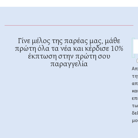
Γίνε μέλος της παρέας μας, μάθε
πρώτη όλα τα νέα και κέρδισε 10%
έκπτωση στην πρώτη σου
παραγγελία
Απ
τη
απ
κα
επ
τω
δε
μο