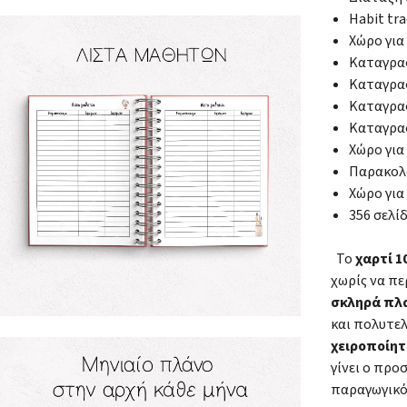
Habit tr
Χώρο για
Καταγραφ
Καταγραφ
Καταγρα
Καταγραφ
Χώρο για
Παρακολ
Χώρο για
356 σελί
Το
χαρτί 
χωρίς να πε
σκληρά πλ
και πολυτε
χειροποίητ
γίνει ο πρ
παραγωγικό