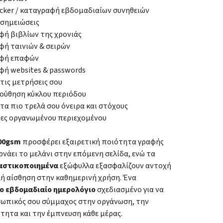
acker / καταγραφή εβδομαδιαίων συνηθειών
 σημειώσεις
ή βιβλίων της χρονιάς
ή ταινιών & σειρών
φή επαφών
ή websites & passwords
 τις μετρήσεις σου
ούθηση κύκλου περιόδου
 τα πιο τρελά σου όνειρα και στόχους
δες οργανωμένου περιεχομένου
100gsm
προσφέρει εξαιρετική ποιότητα γραφής
ρνάει το μελάνι στην επόμενη σελίδα, ενώ τα
αστικοποιημένα
εξώφυλλα εξασφαλίζουν αντοχή
λή αίσθηση στην καθημερινή χρήση. Ένα
ο εβδομαδιαίο ημερολόγιο
σχεδιασμένο για να
οσωπικός σου σύμμαχος στην οργάνωση, την
τητα και την έμπνευση κάθε μέρας.