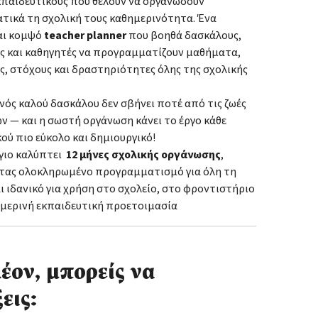
εκπαιδευτικούς που θέλουν να οργανώσουν
τικά τη σχολική τους καθημερινότητα. Ένα
αι κομψό
teacher planner
που βοηθά δασκάλους,
ς και καθηγητές να προγραμματίζουν μαθήματα,
, στόχους και δραστηριότητες όλης της σχολικής
νός καλού δασκάλου δεν σβήνει ποτέ από τις ζωές
ν — και η σωστή οργάνωση κάνει το έργο κάθε
ού πιο εύκολο και δημιουργικό!
γιο καλύπτει
12 μήνες σχολικής οργάνωσης
,
ας ολοκληρωμένο προγραμματισμό για όλη τη
αι ιδανικό για χρήση στο σχολείο, στο φροντιστήριο
ημερινή εκπαιδευτική προετοιμασία
έον, μπορείς να
εις: