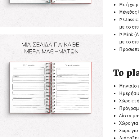
Με ή χωρ
Μέγεθος C
Þ Classic
με το σπ
Þ Mini: 
με το σπ
Προσωποπ
Το pl
Μηνιαίο
Ημερήσι
Χώρο ετ
Πρόγρα
Λίστα μ
Χώρο γι
Χωρο γι
Διάταξη