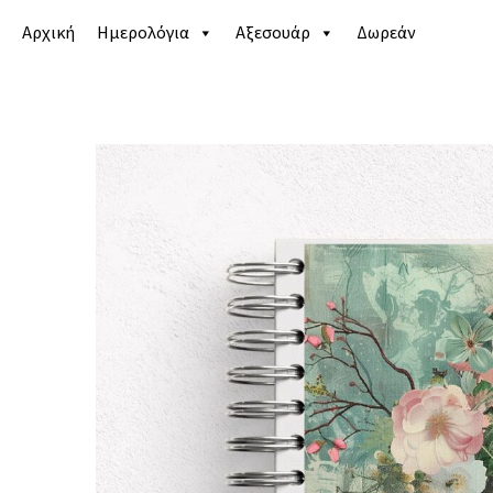
Αρχική
Ημερολόγια
Αξεσουάρ
Δωρεάν
Αρχική σελίδα
/
Κατάστημα
/
Ημερολόγια
/
Εκπαιδε