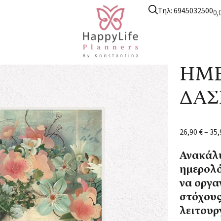
Τηλ: 6945032500
0,
υτικά ημερολόγια
/
Ημερολόγιο Δασκάλας
/ ΗΜΕΡΟΛΟΓΙΟ ΔΑΣΚΑ
ΗΜΕ
ΔΑΣ
26,90
€
–
35
Ανακάλυ
ημερολό
να οργα
στόχους
λειτουρ