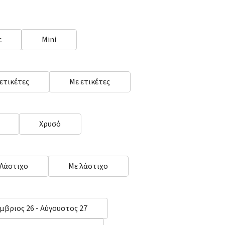
c
Mini
 ετικέτες
Με ετικέτες
Χρυσό
 Λάστιχο
Με λάστιχο
μβριος 26 - Αύγουστος 27