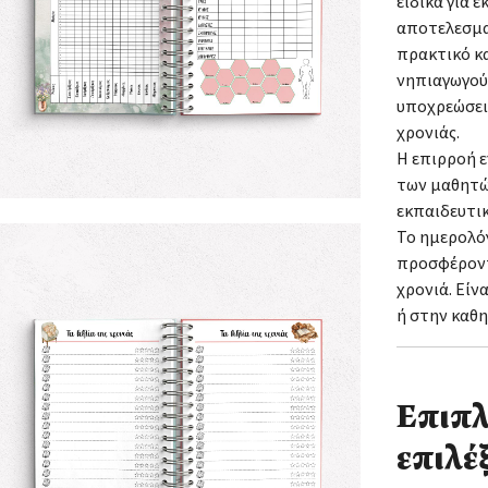
ειδικά για 
αποτελεσμα
πρακτικό κ
νηπιαγωγού
υποχρεώσεις
χρονιάς.
Η επιρροή ε
των μαθητώ
εκπαιδευτικ
Το ημερολό
προσφέροντ
χρονιά. Είν
ή στην καθ
Επιπλ
επιλέξ