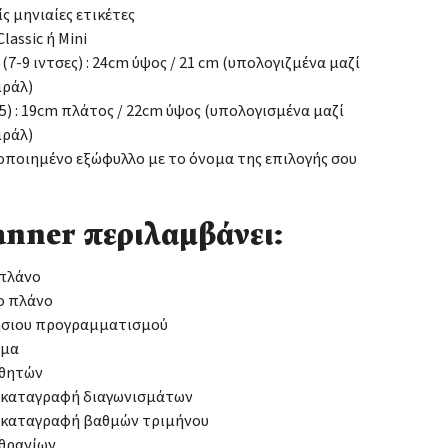
ίς μηνιαίες ετικέτες
lassic ή Mini
: (7-9 ιντσες) : 24cm ύψος / 21 cm (υπολογιζμένα μαζί
ιράλ)
(Α5) : 19cm πλάτος / 22cm ύψος (υπολογισμένα μαζί
ιράλ)
οιημένο εξώφυλλο με το όνομα της επιλογής σου
anner περιλαμβάνει:
 πλάνο
ο πλάνο
ήσιου προγραμματισμού
μμα
αθητών
α καταγραφή διαγωνισμάτων
α καταγραφή βαθμών τριμήνου
 θρανίων