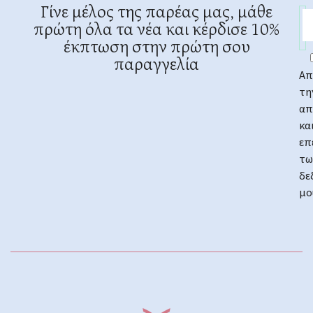
Γίνε μέλος της παρέας μας, μάθε
πρώτη όλα τα νέα και κέρδισε 10%
έκπτωση στην πρώτη σου
παραγγελία
Απ
τη
απ
κα
επ
τω
δε
μο