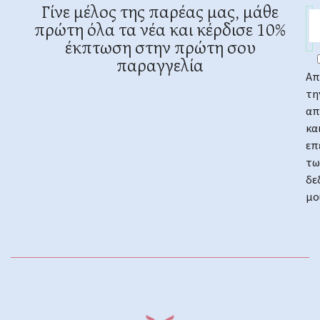
Γίνε μέλος της παρέας μας, μάθε
πρώτη όλα τα νέα και κέρδισε 10%
έκπτωση στην πρώτη σου
παραγγελία
Απ
τη
απ
κα
επ
τω
δε
μο