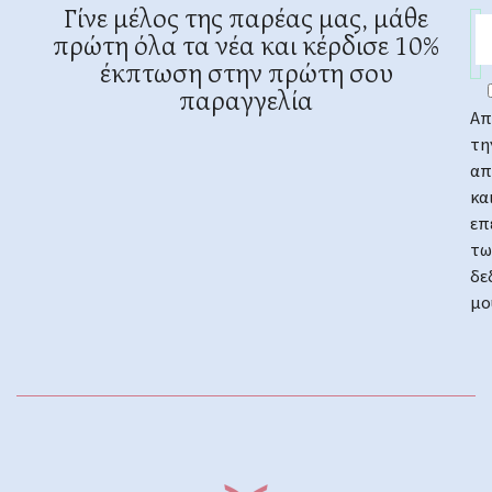
Γίνε μέλος της παρέας μας, μάθε
πρώτη όλα τα νέα και κέρδισε 10%
έκπτωση στην πρώτη σου
παραγγελία
Απ
τη
απ
κα
επ
τω
δε
μο