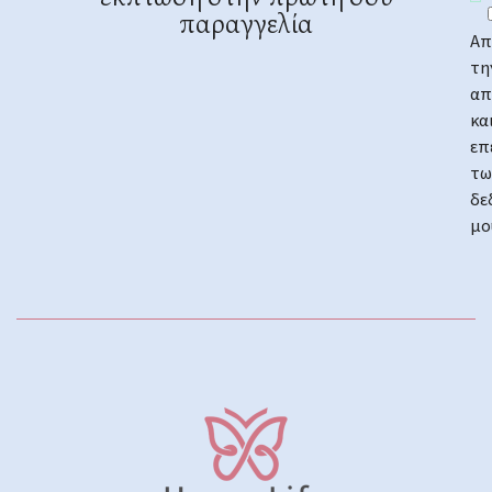
έκπτωση στην πρώτη σου
παραγγελία
Απ
τη
απ
κα
επ
τω
δε
μο