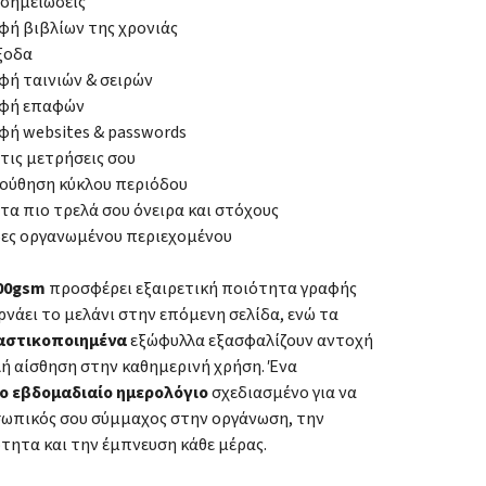
 σημειώσεις
ή βιβλίων της χρονιάς
ξοδα
ή ταινιών & σειρών
φή επαφών
ή websites & passwords
 τις μετρήσεις σου
ούθηση κύκλου περιόδου
 τα πιο τρελά σου όνειρα και στόχους
δες οργανωμένου περιεχομένου
100gsm
προσφέρει εξαιρετική ποιότητα γραφής
ρνάει το μελάνι στην επόμενη σελίδα, ενώ τα
αστικοποιημένα
εξώφυλλα εξασφαλίζουν αντοχή
λή αίσθηση στην καθημερινή χρήση. Ένα
ο εβδομαδιαίο ημερολόγιο
σχεδιασμένο για να
οσωπικός σου σύμμαχος στην οργάνωση, την
τητα και την έμπνευση κάθε μέρας.