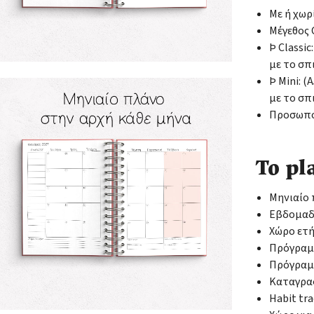
Με ή χωρ
Μέγεθος C
Þ Classic
με το σπ
Þ Mini: 
με το σπ
Προσωποπ
Το pl
Μηνιαίο
Εβδομαδι
Χώρο ετ
Πρόγραμ
Πρόγραμ
Καταγρα
Habit tr