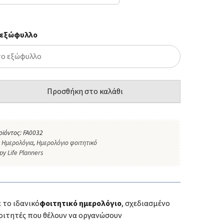
 εξώφυλλο
Προσθήκη στο καλάθι
οϊόντος:
FA0032
:
Ημερολόγια
,
Ημερολόγιο φοιτητικό
py Life Planners
 το ιδανικό
φοιτητικό ημερολόγιο
, σχεδιασμένο
φοιτητές που θέλουν να οργανώσουν