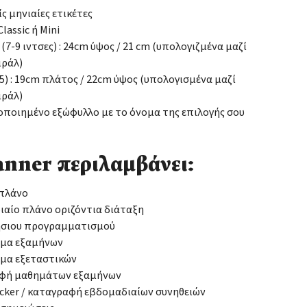
ίς μηνιαίες ετικέτες
lassic ή Mini
: (7-9 ιντσες) : 24cm ύψος / 21 cm (υπολογιζμένα μαζί
ιράλ)
(Α5) : 19cm πλάτος / 22cm ύψος (υπολογισμένα μαζί
ιράλ)
οιημένο εξώφυλλο με το όνομα της επιλογής σου
anner περιλαμβάνει:
 πλάνο
αίο πλάνο οριζόντια διάταξη
ήσιου προγραμματισμού
μα εξαμήνων
μα εξεταστικών
φή μαθημάτων εξαμήνων
acker / καταγραφή εβδομαδιαίων συνηθειών