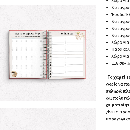
Χώρο για
Καταγραφ
Έσοδα Έ
Καταγραφ
Καταγρα
Καταγραφ
Χώρο για
Παρακολ
Χώρο για
218 σελί
Το
χαρτί 
χωρίς να πε
σκληρά πλ
και πολυτε
χειροποίητ
γίνει ο πρ
παραγωγικό