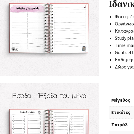
Ιδανικ
Φοιτητές
Οργάνωσ
Καταγραφ
Study pl
Time man
Goal set
Καθημερι
Δώρο για
Μέγεθος
Ετικέτες
Σπιράλ