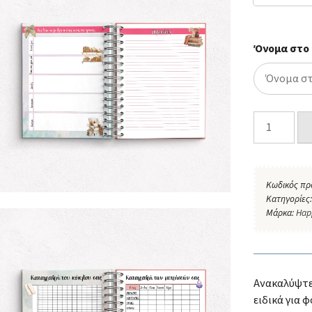
Όνομα στο
Κωδικός πρ
Κατηγορίες
Μάρκα:
Hap
Ανακαλύψτε
ειδικά για 