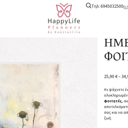
Τηλ: 6945032500
0,
υτικά ημερολόγια
/
Ημερολόγιο φοιτητικό
/ ΗΜΕΡΟΛΟΓΙΟ ΦΟΙΤ
ΗΜΕ
ΦΟΙ
25,90
€
–
34
Αν ψάχνετε έ
ολοκληρωμέν
φοιτητές
, α
αποτελεσματι
σας και να α
ζωή.