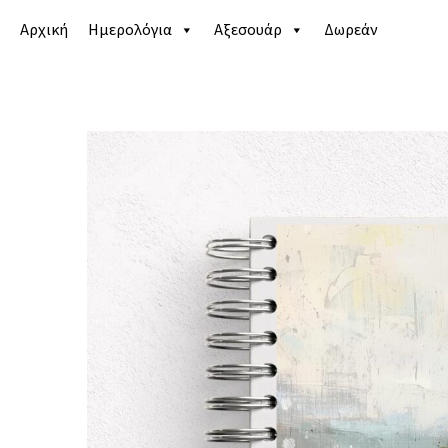
Αρχική
Ημερολόγια
Αξεσουάρ
Δωρεάν
Αρχική σελίδα
/
Κατάστημα
/
Ημερολόγια
/
Εκπαιδε