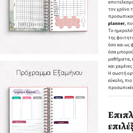
αποτελεσμα
τον χρόνο τ
προσωπικού
planner
, π
Το ημερολό
της φοιτητι
όσο και ως 
όσα μπορού
μαθήματα, ε
και χαμένες
Η σωστή ορ
εύκολη, πιο
προσωπικές
Επιπλ
επιλέξ