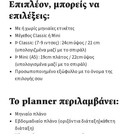
Επιπλέον, μπορείς να
επιλέξεις:
Με ή χωρίς μηνιαίες ετικέτες
Μέγεθος Classic ή Mini
Þ Classic: (7-9 ιντσες) : 24cm ύψος / 21 cm
(υπολογιζμένα μαζί με το σπιράλ)
Þ Mini: (Α5) : 19cm πλάτος / 22cm ύψος
(υπολογισμένα μαζί με το σπιράλ)
Προσωποποιημένο εξώφυλλο με το όνομα της
επιλογής σου
Το planner περιλαμβάνει:
Μηνιαίο πλάνο
Εβδομαδιαίο πλάνο (οριζόντια διάταξη|κάθετη
διάταξη)