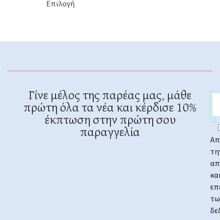
Επιλογή
Γίνε μέλος της παρέας μας, μάθε
πρώτη όλα τα νέα και κέρδισε 10%
έκπτωση στην πρώτη σου
παραγγελία
Απ
τη
απ
κα
επ
τω
δε