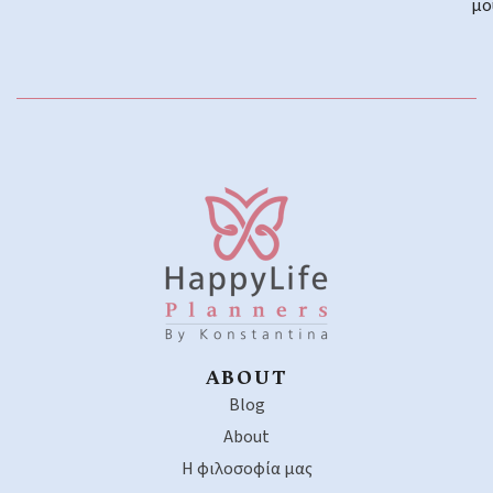
μο
ABOUT
Blog
About
Η φιλοσοφία μας