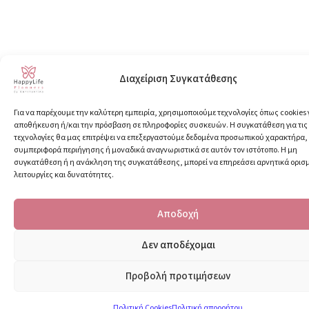
Διαχείριση Συγκατάθεσης
Για να παρέχουμε την καλύτερη εμπειρία, χρησιμοποιούμε τεχνολογίες όπως cookies 
αποθήκευση ή/και την πρόσβαση σε πληροφορίες συσκευών. Η συγκατάθεση για τις
τεχνολογίες θα μας επιτρέψει να επεξεργαστούμε δεδομένα προσωπικού χαρακτήρα
συμπεριφορά περιήγησης ή μοναδικά αναγνωριστικά σε αυτόν τον ιστότοπο. Η μη
συγκατάθεση ή η ανάκληση της συγκατάθεσης, μπορεί να επηρεάσει αρνητικά ορισ
λειτουργίες και δυνατότητες.
Αποδοχή
Δεν αποδέχομαι
Προβολή προτιμήσεων
Πολιτική Cookies
Πολιτική απορρήτου