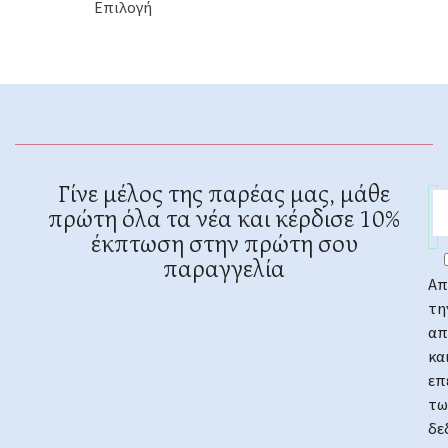
Επιλογή
Γίνε μέλος της παρέας μας, μάθε
πρώτη όλα τα νέα και κέρδισε 10%
έκπτωση στην πρώτη σου
παραγγελία
Απ
τη
απ
κα
επ
τω
δε