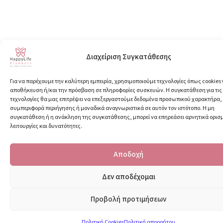
Διαχείριση Συγκατάθεσης
Για να παρέχουμε την καλύτερη εμπειρία, χρησιμοποιούμε τεχνολογίες όπως cookies 
αποθήκευση ή/και την πρόσβαση σε πληροφορίες συσκευών. Η συγκατάθεση για τις
τεχνολογίες θα μας επιτρέψει να επεξεργαστούμε δεδομένα προσωπικού χαρακτήρα
συμπεριφορά περιήγησης ή μοναδικά αναγνωριστικά σε αυτόν τον ιστότοπο. Η μη
συγκατάθεση ή η ανάκληση της συγκατάθεσης, μπορεί να επηρεάσει αρνητικά ορισ
λειτουργίες και δυνατότητες.
Αποδοχή
Δεν αποδέχομαι
Προβολή προτιμήσεων
Πολιτική Cookies
Πολιτική απορρήτου