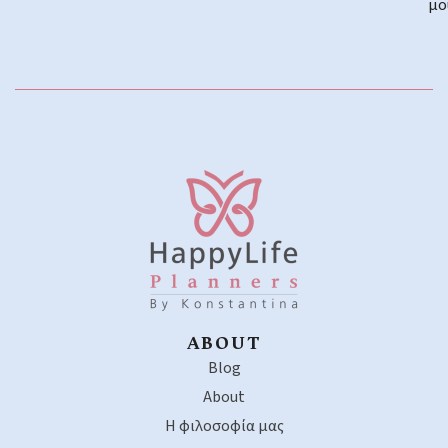
μο
ABOUT
Blog
About
Η φιλοσοφία μας