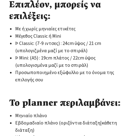
Επιπλέον, μπορείς να
επιλέξεις:
Με ή χωρίς μηνιαίες ετικέτες
Μέγεθος Classic ή Mini
Þ Classic: (7-9 ιντσες) : 24cm ύψος / 21 cm
(υπολογιζμένα μαζί με το σπιράλ)
Þ Mini: (Α5) : 19cm πλάτος / 22cm ύψος
(υπολογισμένα μαζί με το σπιράλ)
Προσωποποιημένο εξώφυλλο με το όνομα της
επιλογής σου
Το planner περιλαμβάνει:
Μηνιαίο πλάνο
Εβδομαδιαίο πλάνο (οριζόντια διάταξη|κάθετη
διάταξη)