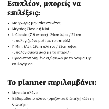
Επιπλέον, μπορείς να
επιλέξεις:
Με ή χωρίς μηνιαίες ετικέτες
Μέγεθος Classic ή Mini
Þ Classic: (7-9 ιντσες) : 24cm ύψος / 21 cm
(υπολογιζμένα μαζί με το σπιράλ)
Þ Mini: (Α5) : 19cm πλάτος / 22cm ύψος
(υπολογισμένα μαζί με το σπιράλ)
Προσωποποιημένο εξώφυλλο με το όνομα της
επιλογής σου
Το planner περιλαμβάνει:
Μηνιαίο πλάνο
Εβδομαδιαίο πλάνο (οριζόντια διάταξη|κάθετη
διάταξη)