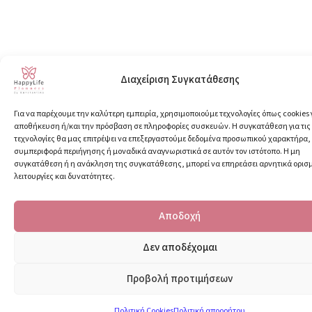
Διαχείριση Συγκατάθεσης
Για να παρέχουμε την καλύτερη εμπειρία, χρησιμοποιούμε τεχνολογίες όπως cookies 
αποθήκευση ή/και την πρόσβαση σε πληροφορίες συσκευών. Η συγκατάθεση για τις
τεχνολογίες θα μας επιτρέψει να επεξεργαστούμε δεδομένα προσωπικού χαρακτήρα
συμπεριφορά περιήγησης ή μοναδικά αναγνωριστικά σε αυτόν τον ιστότοπο. Η μη
συγκατάθεση ή η ανάκληση της συγκατάθεσης, μπορεί να επηρεάσει αρνητικά ορισ
λειτουργίες και δυνατότητες.
Αποδοχή
Δεν αποδέχομαι
Προβολή προτιμήσεων
Πολιτική Cookies
Πολιτική απορρήτου