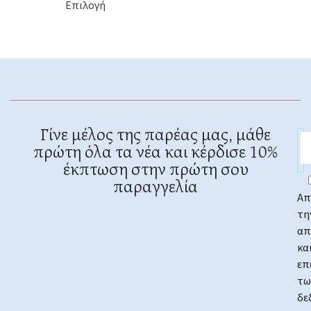
Επιλογή
Γίνε μέλος της παρέας μας, μάθε
πρώτη όλα τα νέα και κέρδισε 10%
έκπτωση στην πρώτη σου
παραγγελία
Απ
τη
απ
κα
επ
τω
δε