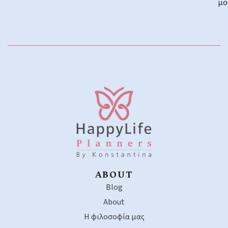
μο
ABOUT
Blog
About
Η φιλοσοφία μας