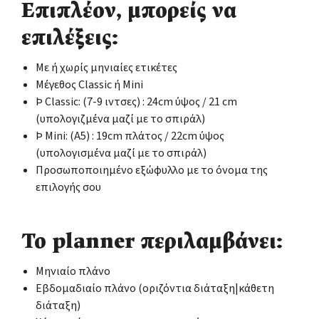
Επιπλέον, μπορείς να
επιλέξεις:
Με ή χωρίς μηνιαίες ετικέτες
Μέγεθος Classic ή Mini
Þ Classic: (7-9 ιντσες) : 24cm ύψος / 21 cm
(υπολογιζμένα μαζί με το σπιράλ)
Þ Mini: (Α5) : 19cm πλάτος / 22cm ύψος
(υπολογισμένα μαζί με το σπιράλ)
Προσωποποιημένο εξώφυλλο με το όνομα της
επιλογής σου
Το planner περιλαμβάνει:
Μηνιαίο πλάνο
Εβδομαδιαίο πλάνο (οριζόντια διάταξη|κάθετη
διάταξη)