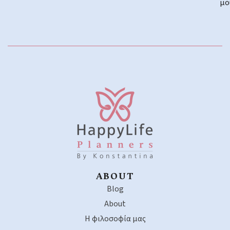
μο
ABOUT
Blog
About
Η φιλοσοφία μας