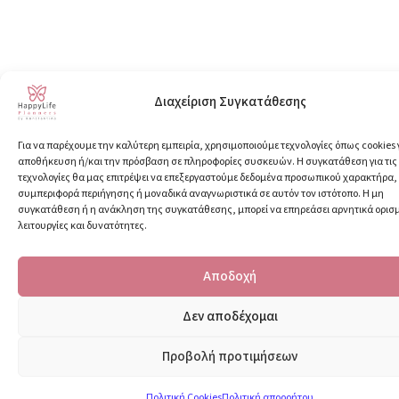
Διαχείριση Συγκατάθεσης
Για να παρέχουμε την καλύτερη εμπειρία, χρησιμοποιούμε τεχνολογίες όπως cookies 
αποθήκευση ή/και την πρόσβαση σε πληροφορίες συσκευών. Η συγκατάθεση για τις
τεχνολογίες θα μας επιτρέψει να επεξεργαστούμε δεδομένα προσωπικού χαρακτήρα
συμπεριφορά περιήγησης ή μοναδικά αναγνωριστικά σε αυτόν τον ιστότοπο. Η μη
συγκατάθεση ή η ανάκληση της συγκατάθεσης, μπορεί να επηρεάσει αρνητικά ορισ
λειτουργίες και δυνατότητες.
Αποδοχή
Δεν αποδέχομαι
Προβολή προτιμήσεων
Πολιτική Cookies
Πολιτική απορρήτου