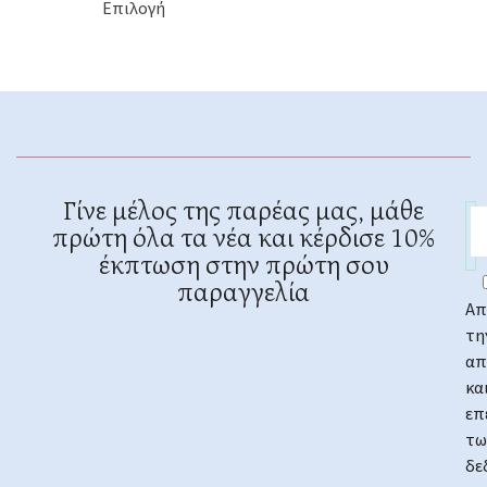
Επιλογή
Γίνε μέλος της παρέας μας, μάθε
πρώτη όλα τα νέα και κέρδισε 10%
έκπτωση στην πρώτη σου
παραγγελία
Απ
τη
απ
κα
επ
τω
δε