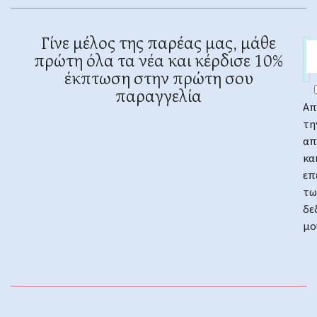
Γίνε μέλος της παρέας μας, μάθε
πρώτη όλα τα νέα και κέρδισε 10%
έκπτωση στην πρώτη σου
παραγγελία
Απ
τη
απ
κα
επ
τω
δε
μο