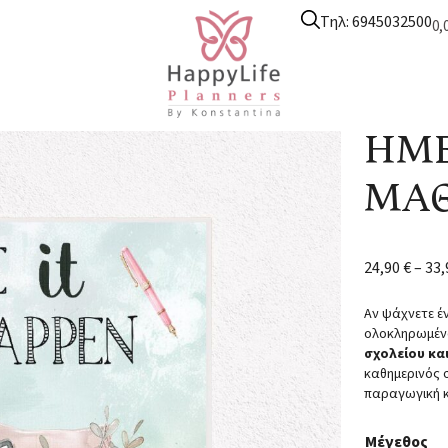
Τηλ: 6945032500
0,
υτικά ημερολόγια
/
Ημερολόγιο Μαθητικό
/ ΗΜΕΡΟΛΟΓΙΟ ΜΑΘΗΤ
ΗΜΕ
ΜΑΘ
24,90
€
–
33
Αν ψάχνετε έ
ολοκληρωμέν
σχολείου κα
καθημερινός 
παραγωγική κ
Μέγεθος