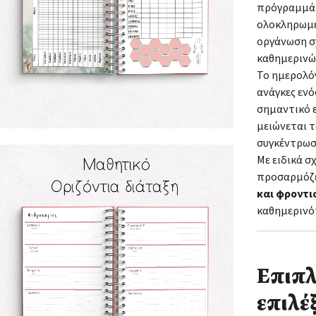
πρόγραμμά τ
ολοκληρωμ
οργάνωση σ
καθημερινώ
Το ημερολό
ανάγκες ενό
σημαντικό 
μειώνεται τ
συγκέντρωσ
Με ειδικά σ
προσαρμόζε
και φροντι
καθημερινό
Επιπλ
επιλέξ