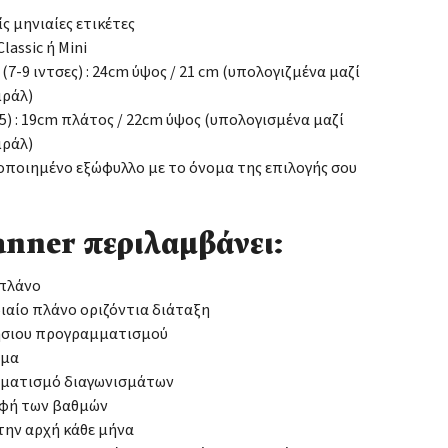
ίς μηνιαίες ετικέτες
lassic ή Mini
: (7-9 ιντσες) : 24cm ύψος / 21 cm (υπολογιζμένα μαζί
ιράλ)
(Α5) : 19cm πλάτος / 22cm ύψος (υπολογισμένα μαζί
ιράλ)
οιημένο εξώφυλλο με το όνομα της επιλογής σου
anner περιλαμβάνει:
 πλάνο
αίο πλάνο οριζόντια διάταξη
ήσιου προγραμματισμού
μμα
ματισμό διαγωνισμάτων
φή των βαθμών
την αρχή κάθε μήνα