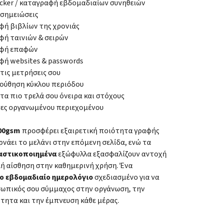
acker / καταγραφή εβδομαδιαίων συνηθειών
 σημειώσεις
ή βιβλίων της χρονιάς
ή ταινιών & σειρών
φή επαφών
ή websites & passwords
 τις μετρήσεις σου
ούθηση κύκλου περιόδου
 τα πιο τρελά σου όνειρα και στόχους
δες οργανωμένου περιεχομένου
100gsm
προσφέρει εξαιρετική ποιότητα γραφής
ρνάει το μελάνι στην επόμενη σελίδα, ενώ τα
αστικοποιημένα
εξώφυλλα εξασφαλίζουν αντοχή
λή αίσθηση στην καθημερινή χρήση. Ένα
ο εβδομαδιαίο ημερολόγιο
σχεδιασμένο για να
οσωπικός σου σύμμαχος στην οργάνωση, την
τητα και την έμπνευση κάθε μέρας.