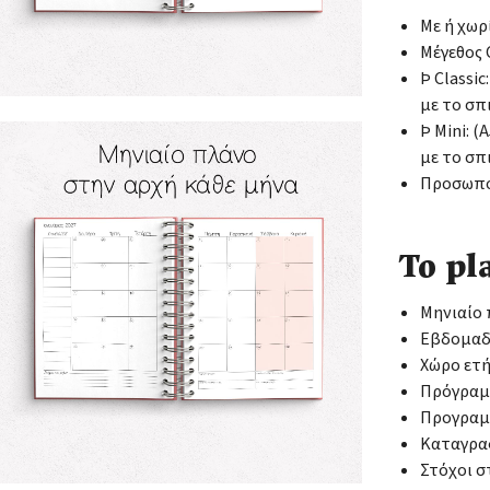
Με ή χωρ
Μέγεθος C
Þ Classic
με το σπ
Þ Mini: 
με το σπ
Προσωποπ
Το pl
Μηνιαίο
Εβδομαδι
Χώρο ετ
Πρόγρα
Προγραμ
Καταγρα
Στόχοι σ