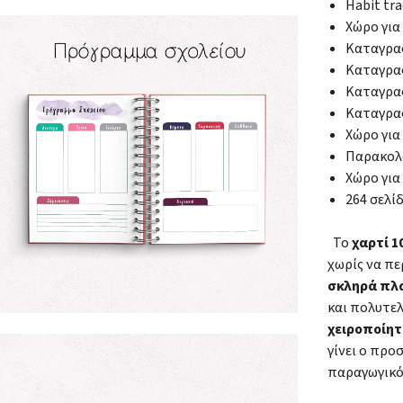
Habit tr
Χώρο για
Καταγραφ
Καταγραφ
Καταγρα
Καταγραφ
Χώρο για
Παρακολ
Χώρο για
264 σελί
Το
χαρτί 
χωρίς να πε
σκληρά πλ
και πολυτε
χειροποίητ
γίνει ο πρ
παραγωγικό