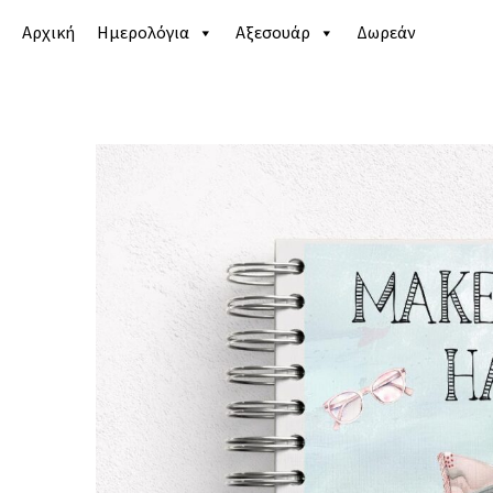
Αρχική
Ημερολόγια
Αξεσουάρ
Δωρεάν
Αρχική σελίδα
/
Κατάστημα
/
Ημερολόγια
/
Εκπαιδε