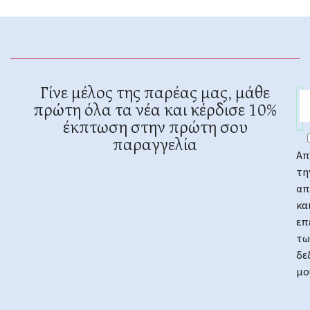
Γίνε μέλος της παρέας μας, μάθε
πρώτη όλα τα νέα και κέρδισε 10%
έκπτωση στην πρώτη σου
παραγγελία
Απ
τη
απ
κα
επ
τω
δε
μο