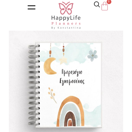
Αρχική σελίδα
/
Κατάστημα
/
Ημερολόγια
/
Γάμου και Εγκυμ