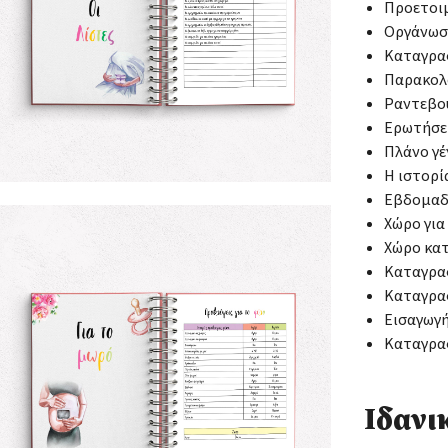
Προετοι
Οργάνωσ
Καταγρα
Παρακολ
Ραντεβού
Ερωτήσει
Πλάνο γέ
Η ιστορί
Εβδομαδ
Χώρο για
Χώρο κα
Καταγρα
Καταγρα
Εισαγωγή
Καταγρα
Ιδανι