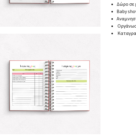
Δώρο σε
Baby sh
Αναμνησ
Οργάνωση
Καταγρα