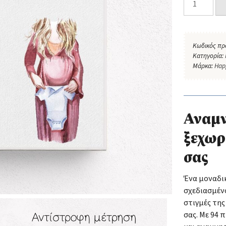
Κωδικός πρ
Κατηγορία:
Μάρκα:
Hap
Αναμν
ξεχωρ
σας
Ένα μοναδι
σχεδιασμένο
στιγμές τη
σας. Με 94 