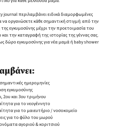
τικό για κάθε μέλλουσα μαμά.
y journal περιλαμβάνει ειδικά διαμορφωμένες
α να οργανώσετε κάθε σημαντική στιγμή: από την
 της εγκυμοσύνης μέχρι την προετοιμασία του
 και την καταγραφή της ιστορίας της γέννας σας.
 ως δώρο εγκυμοσύνης για νέα μαμά ή baby shower
αμβάνει:
 σημαντικές ημερομηνίες
ωση εγκυμοσύνης
υ, 2ου και 3ου τριμήνου
ίτητα για το νεογέννητο
ίτητα για το μαιευτήριο / νοσοκομείο
ις για το φύλο του μωρού
α ονόματα αγοριού & κοριτσιού