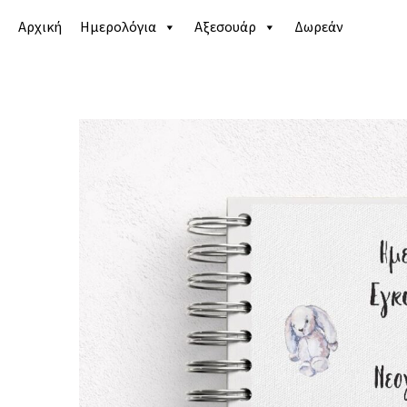
Αρχική
Ημερολόγια
Αξεσουάρ
Δωρεάν
Αρχική σελίδα
/
Κατάστημα
/
Ημερολόγια
/
Γάμου κ