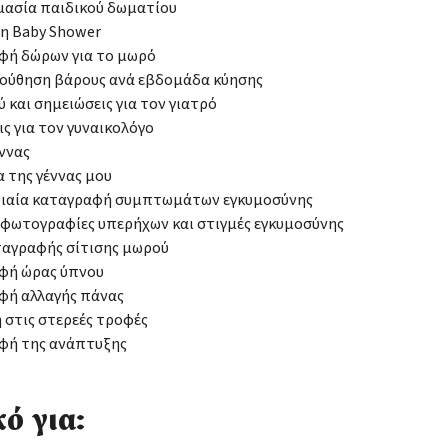
μασία παιδικού δωματίου
η Baby Shower
φή δώρων για το μωρό
ούθηση βάρους ανά εβδομάδα κύησης
 και σημειώσεις για τον γιατρό
ς για τον γυναικολόγο
ννας
α της γέννας μου
ιαία καταγραφή συμπτωμάτων εγκυμοσύνης
 φωτογραφίες υπερήχων και στιγμές εγκυμοσύνης
ταγραφής σίτισης μωρού
φή ώρας ύπνου
φή αλλαγής πάνας
 στις στερεές τροφές
φή της ανάπτυξης
κό για: