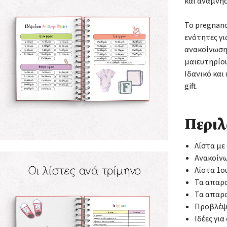
και αναμνησ
Το pregnanc
ενότητες γι
ανακοίνωση
μαιευτηρίου
Ιδανικό και
gift.
Περιλ
Λίστα με
Ανακοίν
Λίστα 1ο
Τα απαρα
Τα απαρα
Προβλέψε
Ιδέες γι