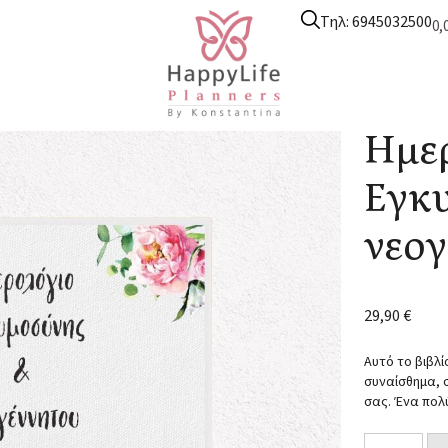
Τηλ: 6945032500
0,
αι Εγκυμοσύνης
/
Ημερολόγιο Εγκυμοσύνης & Νεογέννητου
/ Ημερ
Ημε
Εγκ
νεογ
29,90
€
Αυτό το βιβλί
συναίσθημα, 
σας. Ένα πολ