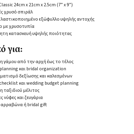
lassic 24cm x 21cm x 2.5cm (7” x 9”)
ς χρυσό σπιράλ
πλαστικοποιημένο εξώφυλλο υψηλής αντοχής
ο με χρυσοτυπία
ίητη κατασκευή υψηλής ποιότητας
ό για:
 γάμου από την αρχή έως το τέλος
planning και bridal organization
ματισμό δεξίωσης και καλεσμένων
checklist και wedding budget planning
 ταξιδιού μέλιτος
ς νύφες και ζευγάρια
 αρραβώνα ή bridal gift