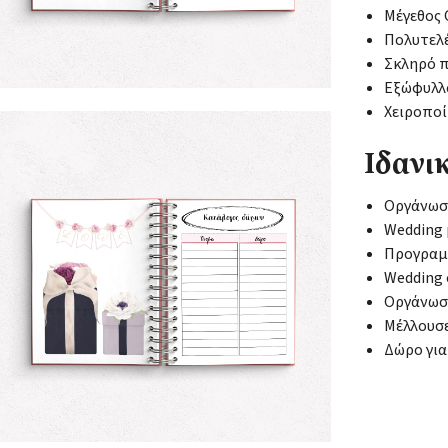
Μέγεθος C
Πολυτελέ
Σκληρό 
Εξώφυλλ
Χειροπο
Ιδανικ
Οργάνωση
Wedding 
Προγραμ
Wedding 
Οργάνωση
Μέλλουσε
Δώρο για