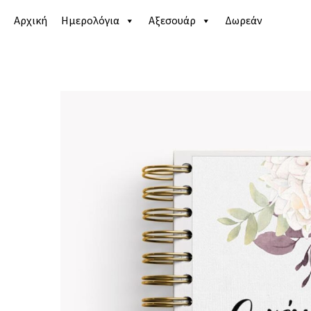
Αρχική
Ημερολόγια
Αξεσουάρ
Δωρεάν
Αρχική σελίδα
/
Κατάστημα
/
Ημερολόγια
/
Γάμου κ