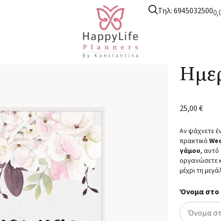
Τηλ: 6945032500
0,
αι Εγκυμοσύνης
/
Ημερολόγιο γάμου
/ Ημερολόγιο Γάμου 0001
Ημε
25,00
€
Αν ψάχνετε 
πρακτικό
Wed
γάμου
, αυτό
οργανώσετε κ
μέχρι τη μεγά
Όνομα στο