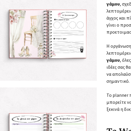
γάμου
, σχε
λεπτομέρεια
άγχος και 
γίνει ο προ
προετοιμασ
Η οργάνωση
λεπτομέρεια
γάμου
, όλε
ιδέες σας θ
να απολαύσ
σημαντικό.
Το planner
μπορείτε να
ξεκινά η δι