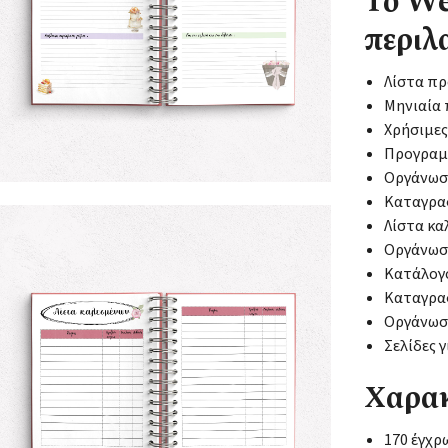
Το We
περιλ
Λίστα πρ
Μηνιαία 
Χρήσιμες
Προγραμ
Οργάνωση
Καταγρα
Λίστα κ
Οργάνωσ
Κατάλογ
Καταγρα
Οργάνωση
Σελίδες 
Χαρακ
170 έγχρ