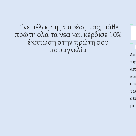
Γίνε μέλος της παρέας μας, μάθε
πρώτη όλα τα νέα και κέρδισε 10%
έκπτωση στην πρώτη σου
παραγγελία
Απ
τη
απ
κα
επ
τω
δε
μο