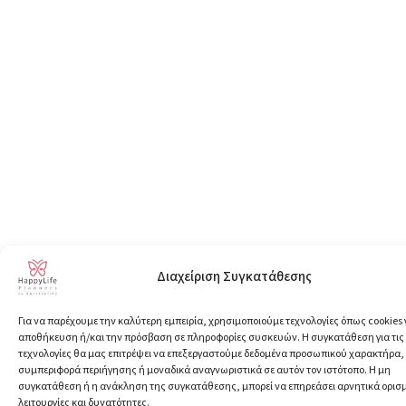
Διαχείριση Συγκατάθεσης
Για να παρέχουμε την καλύτερη εμπειρία, χρησιμοποιούμε τεχνολογίες όπως cookies 
αποθήκευση ή/και την πρόσβαση σε πληροφορίες συσκευών. Η συγκατάθεση για τις
τεχνολογίες θα μας επιτρέψει να επεξεργαστούμε δεδομένα προσωπικού χαρακτήρα
συμπεριφορά περιήγησης ή μοναδικά αναγνωριστικά σε αυτόν τον ιστότοπο. Η μη
συγκατάθεση ή η ανάκληση της συγκατάθεσης, μπορεί να επηρεάσει αρνητικά ορισ
λειτουργίες και δυνατότητες.