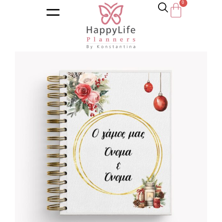
Αρχική σελίδα
/
Κατάστημα
/
Ημερολόγια
/
Γάμου και Εγκυμ