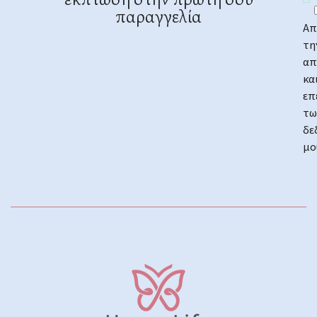
έκπτωση στην πρώτη σου
παραγγελία
Απ
τη
απ
κα
επ
τω
δε
μο