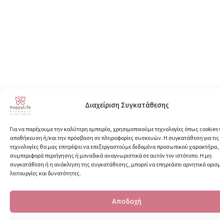
Διαχείριση Συγκατάθεσης
Για να παρέχουμε την καλύτερη εμπειρία, χρησιμοποιούμε τεχνολογίες όπως cookies 
αποθήκευση ή/και την πρόσβαση σε πληροφορίες συσκευών. Η συγκατάθεση για τις
τεχνολογίες θα μας επιτρέψει να επεξεργαστούμε δεδομένα προσωπικού χαρακτήρα
συμπεριφορά περιήγησης ή μοναδικά αναγνωριστικά σε αυτόν τον ιστότοπο. Η μη
συγκατάθεση ή η ανάκληση της συγκατάθεσης, μπορεί να επηρεάσει αρνητικά ορισ
λειτουργίες και δυνατότητες.
Αποδοχή