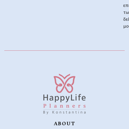
επ
τω
δε
μο
ABOUT