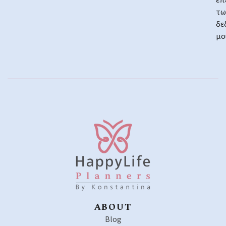
επ
τω
δε
μο
ABOUT
Blog