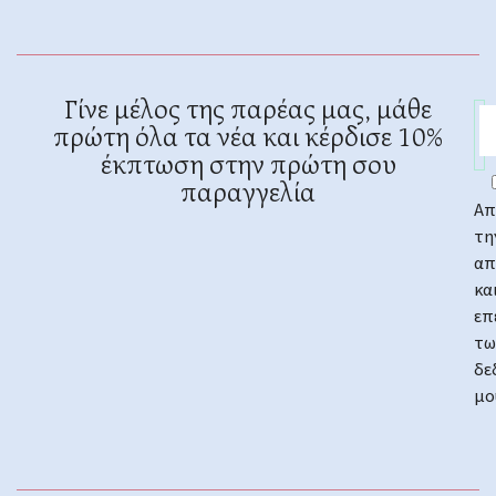
Γίνε μέλος της παρέας μας, μάθε
πρώτη όλα τα νέα και κέρδισε 10%
έκπτωση στην πρώτη σου
παραγγελία
Απ
τη
απ
κα
επ
τω
δε
μο