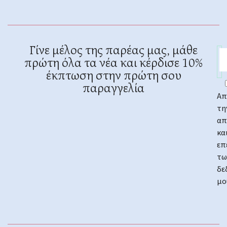
Γίνε μέλος της παρέας μας, μάθε
πρώτη όλα τα νέα και κέρδισε 10%
έκπτωση στην πρώτη σου
παραγγελία
Απ
τη
απ
κα
επ
τω
δε
μο