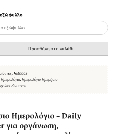
 εξώφυλλο
Προσθήκη στο καλάθι
οϊόντος:
HM0009
:
Ημερολόγια
,
Ημερολόγιο Ημερήσιο
py Life Planners
ιο Ημερολόγιο – Daily
r για οργάνωση,