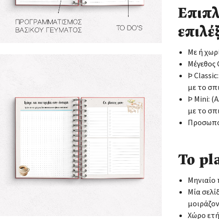
Επιπλ
επιλέξ
Με ή χωρ
Μέγεθος C
Þ Classic
με το σπ
Þ Mini: 
με το σπ
Προσωποπ
Το pl
Μηνιαίο
Μία σελί
μοιράζον
Χώρο ετ