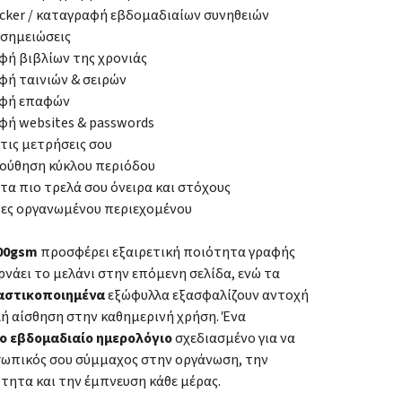
acker / καταγραφή εβδομαδιαίων συνηθειών
 σημειώσεις
ή βιβλίων της χρονιάς
ή ταινιών & σειρών
φή επαφών
ή websites & passwords
 τις μετρήσεις σου
ούθηση κύκλου περιόδου
 τα πιο τρελά σου όνειρα και στόχους
δες οργανωμένου περιεχομένου
100gsm
προσφέρει εξαιρετική ποιότητα γραφής
ρνάει το μελάνι στην επόμενη σελίδα, ενώ τα
αστικοποιημένα
εξώφυλλα εξασφαλίζουν αντοχή
λή αίσθηση στην καθημερινή χρήση. Ένα
ο εβδομαδιαίο ημερολόγιο
σχεδιασμένο για να
οσωπικός σου σύμμαχος στην οργάνωση, την
τητα και την έμπνευση κάθε μέρας.