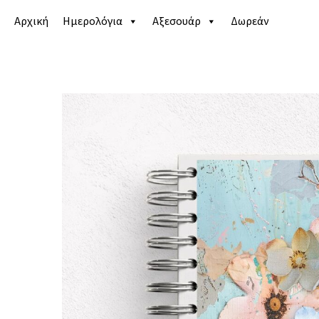
Αρχική
Ημερολόγια
Αξεσουάρ
Δωρεάν
Αρχική σελίδα
/
Κατάστημα
/
Ημερολόγια
/
Life pla