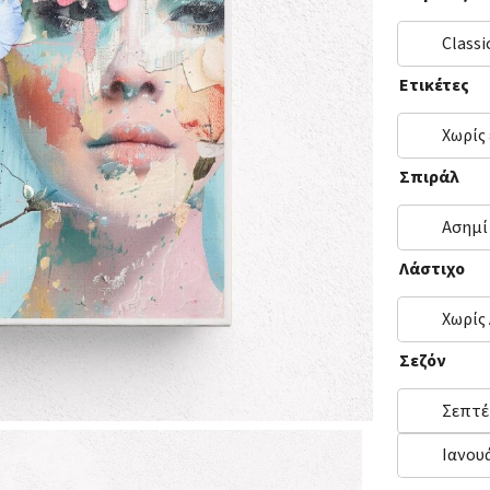
Classi
Ετικέτες
Χωρίς
Σπιράλ
Ασημί
Λάστιχο
Χωρίς
Σεζόν
Σεπτέ
Ιανου