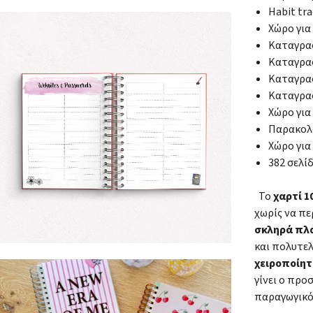
Habit tr
Χώρο για
Καταγραφ
Καταγραφ
Καταγρα
Καταγραφ
Χώρο για
Παρακολ
Χώρο για
382 σελί
Το
χαρτί 
χωρίς να πε
σκληρά πλ
και πολυτε
χειροποίητ
γίνει ο πρ
παραγωγικό