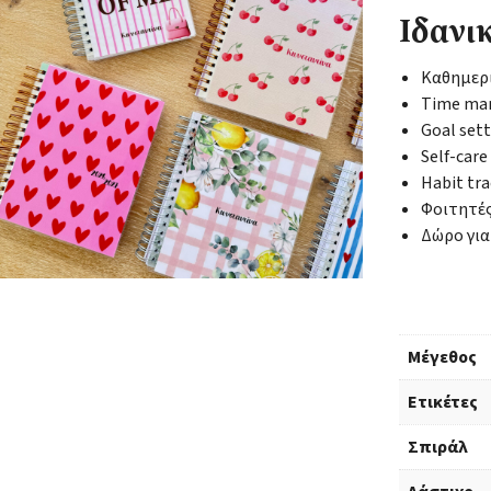
Ιδανικ
Καθημερι
Time ma
Goal set
Self-care
Habit tr
Φοιτητές
Δώρο για
Μέγεθος
Ετικέτες
Σπιράλ