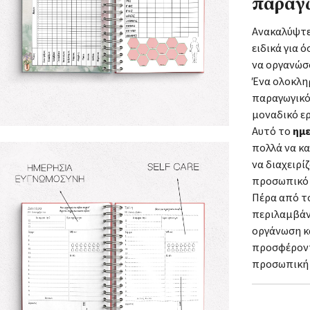
παραγω
Ανακαλύψτε
ειδικά για 
να οργανώσ
Ένα ολοκλ
παραγωγικό
μοναδικό ερ
Αυτό το
ημε
πολλά να κ
να διαχειρί
προσωπικό 
Πέρα από τ
περιλαμβάν
οργάνωση κ
προσφέροντα
προσωπική 