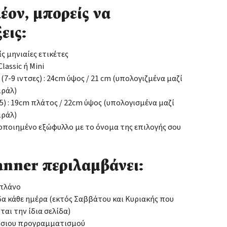
έον, μπορείς να
εις:
ίς μηνιαίες ετικέτες
lassic ή Mini
: (7-9 ιντσες) : 24cm ύψος / 21 cm (υπολογιζμένα μαζί
ιράλ)
(Α5) : 19cm πλάτος / 22cm ύψος (υπολογισμένα μαζί
ιράλ)
οιημένο εξώφυλλο με το όνομα της επιλογής σου
anner περιλαμβάνει:
 πλάνο
δα κάθε ημέρα (εκτός Σαββάτου και Κυριακής που
ται την ίδια σελίδα)
ήσιου προγραμματισμού