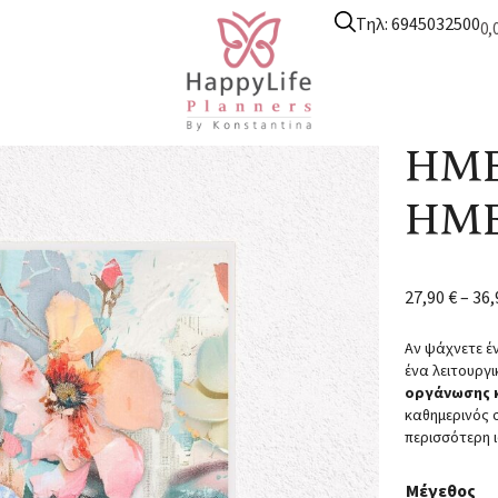
Τηλ: 6945032500
0,
nners
/
Ημερολόγιο Ημερήσιο
/ ΗΜΕΡΟΛΟΓΙΟ ΗΜΕΡΗΣΙΟ 0009
ΗΜΕ
ΗΜΕ
27,90
€
–
36
Αν ψάχνετε έ
ένα λειτουργι
οργάνωσης 
καθημερινός 
περισσότερη 
Μέγεθος