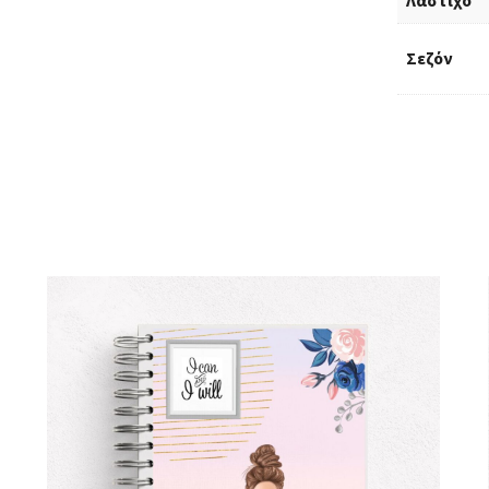
Λάστιχο
Σεζόν