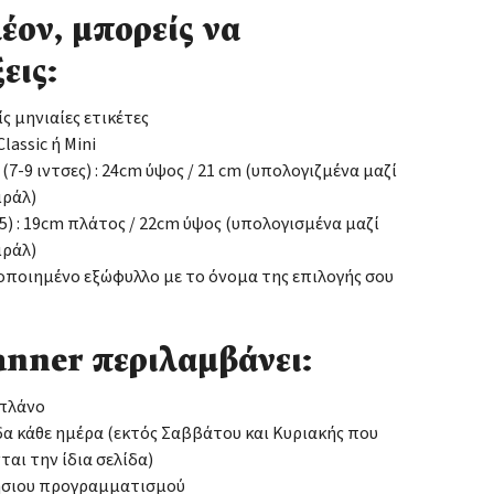
έον, μπορείς να
εις:
ίς μηνιαίες ετικέτες
lassic ή Mini
: (7-9 ιντσες) : 24cm ύψος / 21 cm (υπολογιζμένα μαζί
ιράλ)
(Α5) : 19cm πλάτος / 22cm ύψος (υπολογισμένα μαζί
ιράλ)
οιημένο εξώφυλλο με το όνομα της επιλογής σου
anner περιλαμβάνει:
 πλάνο
δα κάθε ημέρα (εκτός Σαββάτου και Κυριακής που
ται την ίδια σελίδα)
ήσιου προγραμματισμού