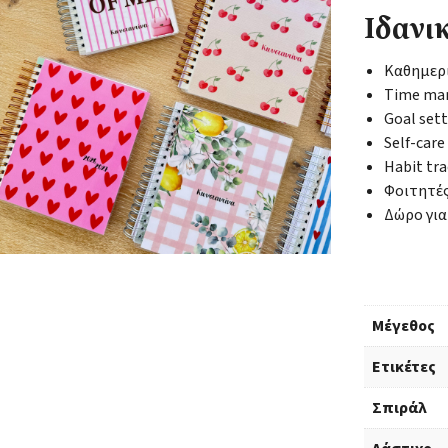
Ιδανικ
Καθημερι
Time ma
Goal set
Self-care
Habit tr
Φοιτητές
Δώρο για
Μέγεθος
Ετικέτες
Σπιράλ