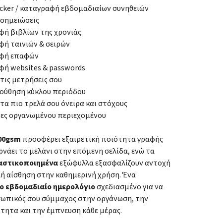
acker / καταγραφή εβδομαδιαίων συνηθειών
 σημειώσεις
ή βιβλίων της χρονιάς
ή ταινιών & σειρών
φή επαφών
ή websites & passwords
 τις μετρήσεις σου
ούθηση κύκλου περιόδου
 τα πιο τρελά σου όνειρα και στόχους
δες οργανωμένου περιεχομένου
100gsm
προσφέρει εξαιρετική ποιότητα γραφής
ρνάει το μελάνι στην επόμενη σελίδα, ενώ τα
αστικοποιημένα
εξώφυλλα εξασφαλίζουν αντοχή
λή αίσθηση στην καθημερινή χρήση. Ένα
ο εβδομαδιαίο ημερολόγιο
σχεδιασμένο για να
οσωπικός σου σύμμαχος στην οργάνωση, την
τητα και την έμπνευση κάθε μέρας.