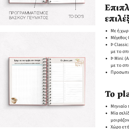
Επιπλ
επιλέξ
Με ή χωρ
Μέγεθος C
Þ Classic
με το σπ
Þ Mini: 
με το σπ
Προσωποπ
Το pl
Μηνιαίο
Μία σελί
μοιράζον
Χώρο ετ