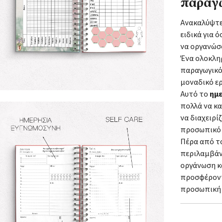
παραγω
Ανακαλύψτε
ειδικά για 
να οργανώσ
Ένα ολοκλ
παραγωγικό
μοναδικό ερ
Αυτό το
ημε
πολλά να κ
να διαχειρί
προσωπικό 
Πέρα από τ
περιλαμβάν
οργάνωση κ
προσφέροντα
προσωπική 