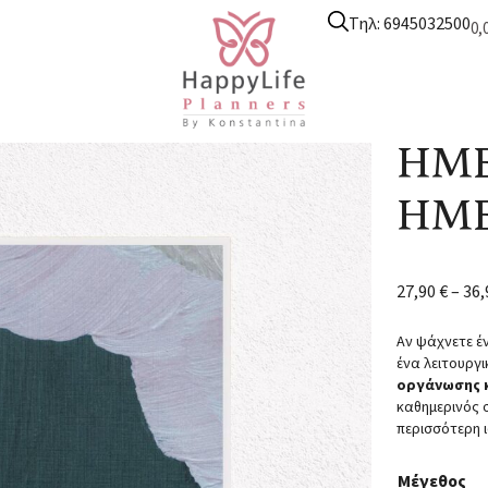
Τηλ: 6945032500
0,
nners
/
Ημερολόγιο Ημερήσιο
/ ΗΜΕΡΟΛΟΓΙΟ ΗΜΕΡΗΣΙΟ 0018
ΗΜΕ
ΗΜΕ
27,90
€
–
36
Αν ψάχνετε έ
ένα λειτουργι
οργάνωσης 
καθημερινός 
περισσότερη 
Μέγεθος