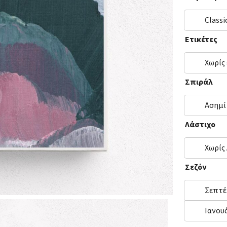
Classi
Ετικέτες
Χωρίς
Σπιράλ
Ασημί
Λάστιχο
Χωρίς
Σεζόν
Σεπτέ
Ιανου