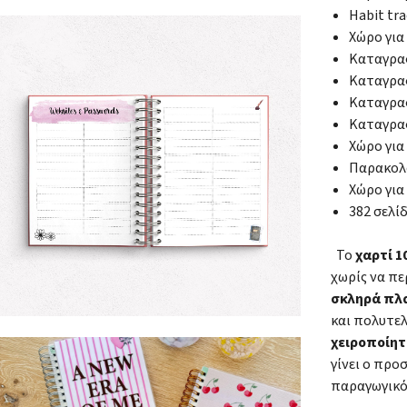
Habit tr
Χώρο για
Καταγραφ
Καταγραφ
Καταγρα
Καταγραφ
Χώρο για
Παρακολ
Χώρο για
382 σελί
Το
χαρτί 
χωρίς να πε
σκληρά πλ
και πολυτε
χειροποίητ
γίνει ο πρ
παραγωγικό