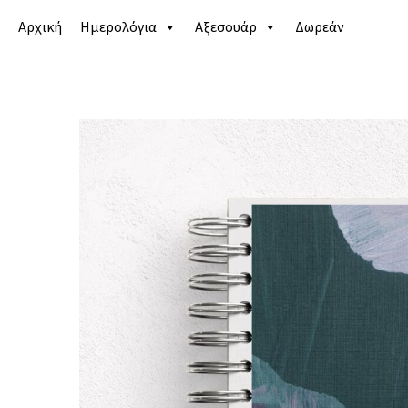
Αρχική
Ημερολόγια
Αξεσουάρ
Δωρεάν
Αρχική σελίδα
/
Κατάστημα
/
Ημερολόγια
/
Life pla