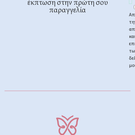
έκπτωση στην πρώτη σου
παραγγελία
Απ
τη
απ
κα
επ
τω
δε
μο