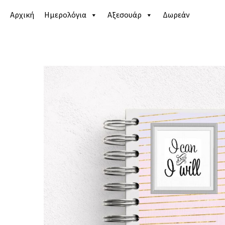
Αρχική
Ημερολόγια
Αξεσουάρ
Δωρεάν
Αρχική σελίδα
/
Κατάστημα
/
Ημερολόγια
/
Life pla