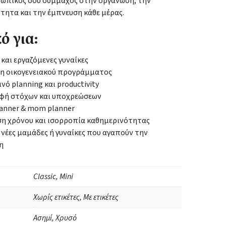
οσωπικός σου σύμμαχος στην οργάνωση, την
τητα και την έμπνευση κάθε μέρας.
ό για:
και εργαζόμενες γυναίκες
η οικογενειακού προγράμματος
νό planning και productivity
φή στόχων και υποχρεώσεων
lanner & mom planner
ση χρόνου και ισορροπία καθημερινότητας
 νέες μαμάδες ή γυναίκες που αγαπούν την
η
Classic, Mini
Χωρίς ετικέτες, Με ετικέτες
Ασημί, Χρυσό