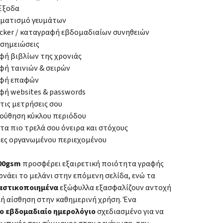
Έξοδα
ματισμό γευμάτων
acker / καταγραφή εβδομαδιαίων συνηθειών
 σημειώσεις
ή βιβλίων της χρονιάς
ή ταινιών & σειρών
φή επαφών
ή websites & passwords
 τις μετρήσεις σου
ούθηση κύκλου περιόδου
 τα πιο τρελά σου όνειρα και στόχους
δες οργανωμένου περιεχομένου
100gsm
προσφέρει εξαιρετική ποιότητα γραφής
ρνάει το μελάνι στην επόμενη σελίδα, ενώ τα
αστικοποιημένα
εξώφυλλα εξασφαλίζουν αντοχή
λή αίσθηση στην καθημερινή χρήση. Ένα
ο εβδομαδιαίο ημερολόγιο
σχεδιασμένο για να