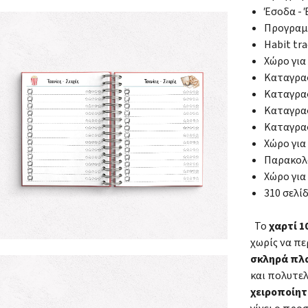
Έσοδα - 
Προγραμ
Habit tr
Χώρο για
Καταγραφ
Καταγραφ
Καταγρα
Καταγραφ
Χώρο για
Παρακολ
Χώρο για
310 σελί
Το
χαρτί 
χωρίς να πε
σκληρά πλ
και πολυτε
χειροποίητ