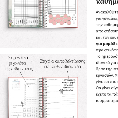
καθημ
Ανακαλύψτε
για γυναίκε
την καθημερ
αποκτήσουν
και τον εα
για μαμάδε
πρακτικότη
Το ημερολό
ιδανικό γι
δραστηριοτ
εργασιών. 
γίνεται πιο
Θα γίνει σί
έχετε τα πά
ισορροπημέ