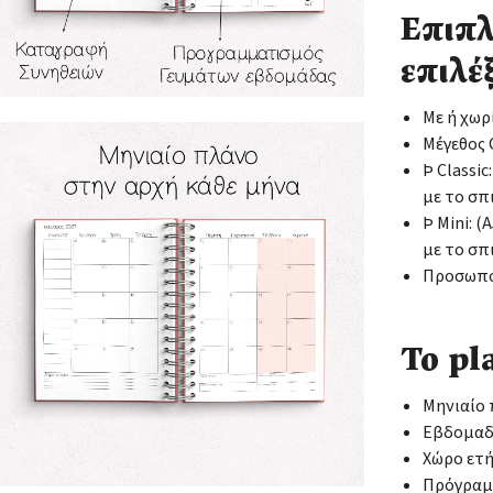
Επιπλ
επιλέξ
Με ή χωρ
Μέγεθος C
Þ Classic
με το σπ
Þ Mini: 
με το σπ
Προσωποπ
Το pl
Μηνιαίο
Εβδομαδ
Χώρο ετ
Πρόγραμ