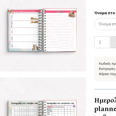
Όνομα στο
Κωδικός πρ
Κατηγορίες
Μάρκα:
Hap
Ημερολ
planne