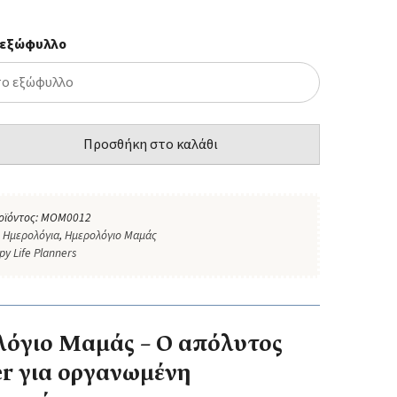
 εξώφυλλο
Προσθήκη στο καλάθι
οϊόντος:
MOM0012
:
Ημερολόγια
,
Ημερολόγιο Μαμάς
py Life Planners
όγιο Μαμάς – Ο απόλυτος
r για οργανωμένη