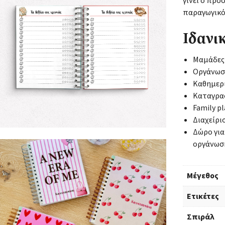
γίνει ο πρ
παραγωγικό
Ιδανικ
Μαμάδες 
Οργάνωσ
Καθημερι
Καταγρα
Family p
Διαχείρι
Δώρο για
οργάνωσ
Μέγεθος
Ετικέτες
Σπιράλ