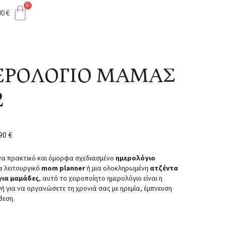
00
€
ΡΟΛΟΓΙΟ ΜΑΜΑΣ
2
,90
€
να πρακτικό και όμορφα σχεδιασμένο
ημερολόγιο
να λειτουργικό
mom planner
ή μια ολοκληρωμένη
ατζέντα
για μαμάδες
, αυτό το χειροποίητο ημερολόγιο είναι η
γή για να οργανώσετε τη χρονιά σας με ηρεμία, έμπνευση
θεση.