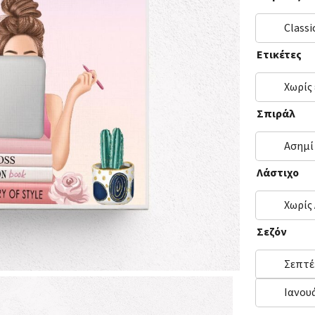
Classi
Ετικέτες
Χωρίς
Σπιράλ
Ασημί
Λάστιχο
Χωρίς
Σεζόν
Σεπτέ
Ιανου