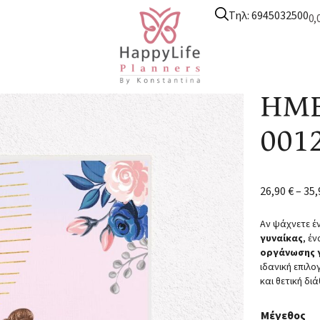
Τηλ: 6945032500
0,
nners
/
Ημερολόγιο Μαμάς
/ ΗΜΕΡΟΛΟΓΙΟ ΜΑΜΑΣ 0012
ΗΜΕ
001
26,90
€
–
35
Αν ψάχνετε έ
γυναίκας
, έ
οργάνωσης 
ιδανική επιλο
και θετική διά
Μέγεθος