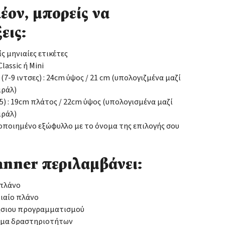
έον, μπορείς να
εις:
ίς μηνιαίες ετικέτες
lassic ή Mini
: (7-9 ιντσες) : 24cm ύψος / 21 cm (υπολογιζμένα μαζί
ιράλ)
(Α5) : 19cm πλάτος / 22cm ύψος (υπολογισμένα μαζί
ιράλ)
οιημένο εξώφυλλο με το όνομα της επιλογής σου
anner περιλαμβάνει:
 πλάνο
ιαίο πλάνο
ήσιου προγραμματισμού
μα δραστηριοτήτων