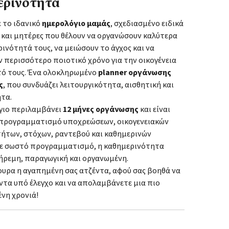
ερινότητα
 το ιδανικό
ημερολόγιο μαμάς
, σχεδιασμένο ειδικά
ς και μητέρες που θέλουν να οργανώσουν καλύτερα
ινότητά τους, να μειώσουν το άγχος και να
 περισσότερο ποιοτικό χρόνο για την οικογένεια
υτό τους. Ένα ολοκληρωμένο
planner οργάνωσης
ς
, που συνδυάζει λειτουργικότητα, αισθητική και
τα.
γιο περιλαμβάνει
12 μήνες οργάνωσης
και είναι
α προγραμματισμό υποχρεώσεων, οικογενειακών
ήτων, στόχων, ραντεβού και καθημερινών
Με σωστό προγραμματισμό, η καθημερινότητα
 ήρεμη, παραγωγική και οργανωμένη.
γουρα η αγαπημένη σας ατζέντα, αφού σας βοηθά να
ντα υπό έλεγχο και να απολαμβάνετε μια πιο
νη χρονιά!