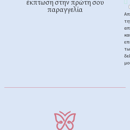
έκπτωση στην πρώτη σου
παραγγελία
Απ
τη
απ
κα
επ
τω
δε
μο