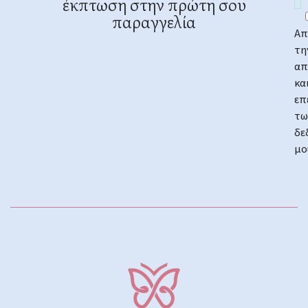
έκπτωση στην πρώτη σου
παραγγελία
Απ
τη
απ
κα
επ
τω
δε
μο