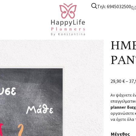
Τηλ: 6945032500
0,
nners
/
Ημερολόγιο Ραντεβού
/ ΗΜΕΡΟΛΟΓΙΟ ΡΑΝΤΕΒΟΥ 0046
ΗΜΕ
ΡΑΝ
29,90
€
–
37
Αν ψάχνετε έ
επαγγελματικ
planner δια
οργανώσετε κ
να έχετε όλα
Μέγεθος