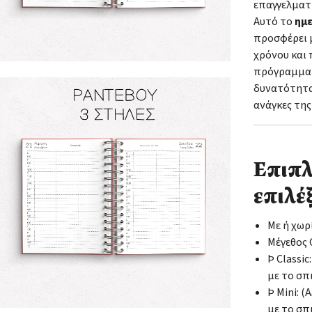
επαγγελματ
Αυτό το
ημ
προσφέρει μ
χρόνου και 
πρόγραμμα π
δυνατότητα
ανάγκες της
Επιπλ
επιλέξ
Με ή χωρ
Μέγεθος C
Þ Classic
με το σπ
Þ Mini: 
με το σπ