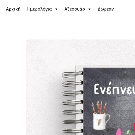
Αρχική
Ημερολόγια
Αξεσουάρ
Δωρεάν
Αρχική σελίδα
/
Κατάστημα
/
Ημερολόγια
/
Life pla