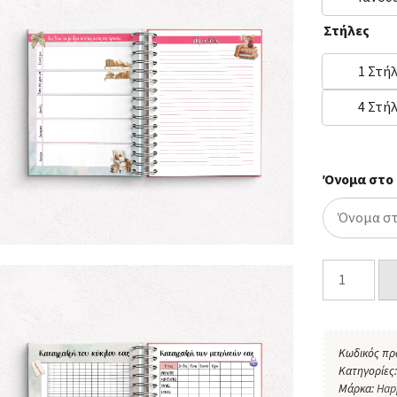
Στήλες
1 Στή
4 Στή
Όνομα στο
Κωδικός πρ
Κατηγορίες
Μάρκα:
Hap