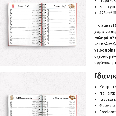
Παρακολ
Χώρο για
428 σελί
Το
χαρτί 
χωρίς να πε
σκληρά πλ
και πολυτε
χειροποίητ
σχεδιασμένο
οργάνωση, 
Ιδανικ
Κομμωτήρ
Nail arti
Ιατρεία 
Φροντιστ
Freelanc