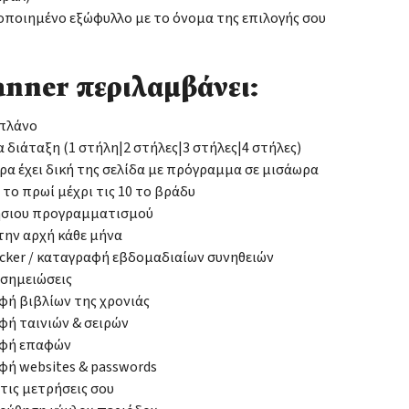
οιημένο εξώφυλλο με το όνομα της επιλογής σου
anner περιλαμβάνει:
 πλάνο
 διάταξη (1 στήλη|2 στήλες|3 στήλες|4 στήλες)
ρα έχει δική της σελίδα με πρόγραμμα σε μισάωρα
8 το πρωί μέχρι τις 10 το βράδυ
ήσιου προγραμματισμού
την αρχή κάθε μήνα
acker / καταγραφή εβδομαδιαίων συνηθειών
 σημειώσεις
ή βιβλίων της χρονιάς
ή ταινιών & σειρών
φή επαφών
ή websites & passwords
 τις μετρήσεις σου