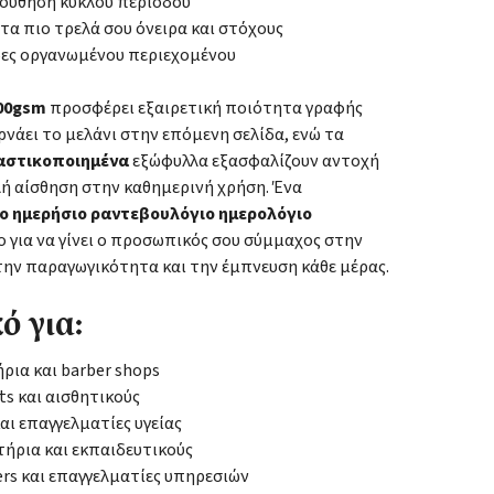
ούθηση κύκλου περιόδου
 τα πιο τρελά σου όνειρα και στόχους
δες οργανωμένου περιεχομένου
100gsm
προσφέρει εξαιρετική ποιότητα γραφής
ρνάει το μελάνι στην επόμενη σελίδα, ενώ τα
αστικοποιημένα
εξώφυλλα εξασφαλίζουν αντοχή
λή αίσθηση στην καθημερινή χρήση. Ένα
ο ημερήσιο ραντεβουλόγιο ημερολόγιο
 για να γίνει ο προσωπικός σου σύμμαχος στην
την παραγωγικότητα και την έμπνευση κάθε μέρας.
ό για:
ια και barber shops
sts και αισθητικούς
και επαγγελματίες υγείας
ήρια και εκπαιδευτικούς
ers και επαγγελματίες υπηρεσιών