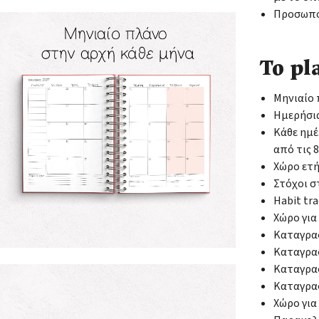
Προσωποπ
Το pl
Μηνιαίο
Ημερήσια
Κάθε ημέ
από τις 
Χώρο ετ
Στόχοι σ
Habit tr
Χώρο για
Καταγραφ
Καταγραφ
Καταγρα
Καταγραφ
Χώρο για