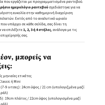
ία που εργάζεται με προγραμματισμένα ραντεβού.
ερήσιο ημερολόγιο ραντεβού
σχεδιάστηκε για να
έγιστη ευκολία στην καθημερινή διαχείριση
πελατών. Εκτός από το αναλυτικό ωριαίο
ου υπάρχει σε κάθε σελίδα, σας δίνει τη
 να επιλέξετε
1, 2, 3 ή 4 στήλες
, ανάλογα με τις
 επιχείρησής σας.
έον, μπορείς να
εις:
ίς μηνιαίες ετικέτες
lassic ή Mini
: (7-9 ιντσες) : 24cm ύψος / 21 cm (υπολογιζμένα μαζί
ιράλ)
(Α5) : 19cm πλάτος / 22cm ύψος (υπολογισμένα μαζί
ιράλ)