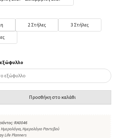
λη
2 Στήλες
3 Στήλες
λες
 εξώφυλλο
Προσθήκη στο καλάθι
οϊόντος:
RA0046
:
Ημερολόγια
,
Ημερολόγιο Ραντεβού
py Life Planners