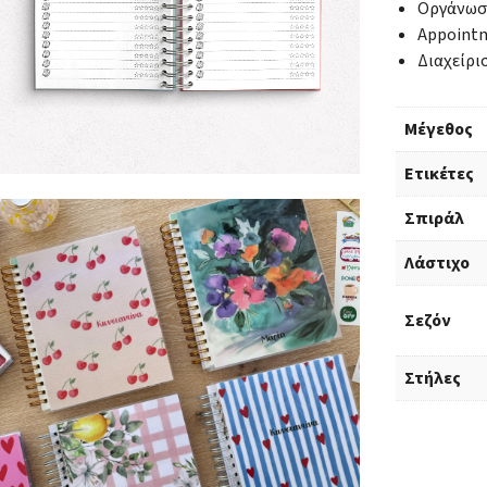
Οργάνωσ
Appointm
Διαχείρι
Μέγεθος
Ετικέτες
Σπιράλ
Λάστιχο
Σεζόν
Στήλες