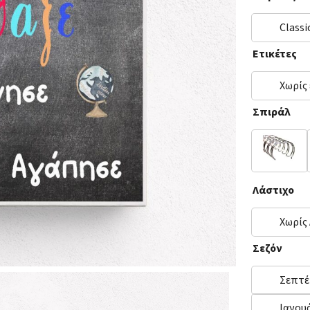
Classi
Ετικέτες
Χωρίς
Σπιράλ
Ασημί
Λάστιχο
Χωρίς
Σεζόν
Σεπτέ
Ιανου