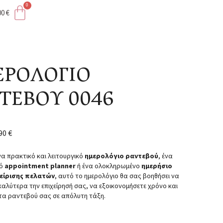
00
€
ΡΟΛΟΓΙΟ
ΤΕΒΟΥ 0046
,90
€
να πρακτικό και λειτουργικό
ημερολόγιο ραντεβού
, ένα
ό
appointment planner
ή ένα ολοκληρωμένο
ημερήσιο
χείρισης πελατών
, αυτό το ημερολόγιο θα σας βοηθήσει να
αλύτερα την επιχείρησή σας, να εξοικονομήσετε χρόνο και
 τα ραντεβού σας σε απόλυτη τάξη.