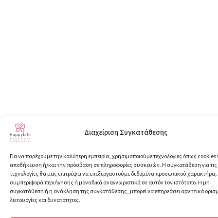
Διαχείριση Συγκατάθεσης
Για να παρέχουμε την καλύτερη εμπειρία, χρησιμοποιούμε τεχνολογίες όπως cookies 
αποθήκευση ή/και την πρόσβαση σε πληροφορίες συσκευών. Η συγκατάθεση για τις
τεχνολογίες θα μας επιτρέψει να επεξεργαστούμε δεδομένα προσωπικού χαρακτήρα
συμπεριφορά περιήγησης ή μοναδικά αναγνωριστικά σε αυτόν τον ιστότοπο. Η μη
συγκατάθεση ή η ανάκληση της συγκατάθεσης, μπορεί να επηρεάσει αρνητικά ορισ
λειτουργίες και δυνατότητες.