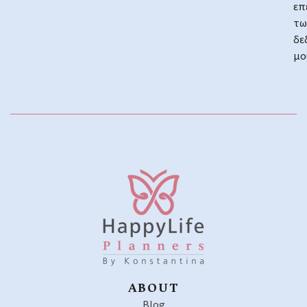
επ
τω
δε
μο
ABOUT
Blog