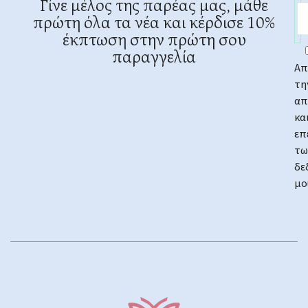
Γίνε μέλος της παρέας μας, μάθε
πρώτη όλα τα νέα και κέρδισε 10%
έκπτωση στην πρώτη σου
παραγγελία
Απ
τη
απ
κα
επ
τω
δε
μο