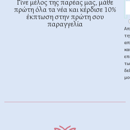
Γίνε μέλος της παρέας μας, μάθε
πρώτη όλα τα νέα και κέρδισε 10%
έκπτωση στην πρώτη σου
παραγγελία
Απ
τη
απ
κα
επ
τω
δε
μο