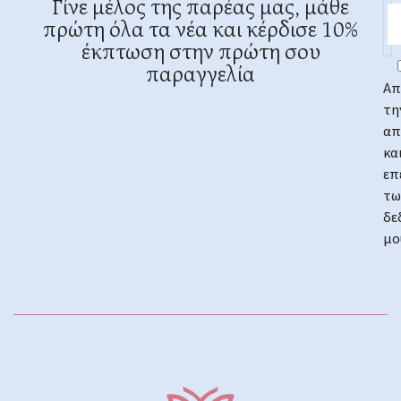
Γίνε μέλος της παρέας μας, μάθε
πρώτη όλα τα νέα και κέρδισε 10%
έκπτωση στην πρώτη σου
παραγγελία
Απ
τη
απ
κα
επ
τω
δε
μο