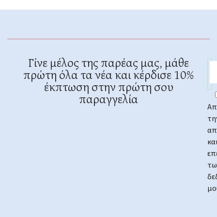
Γίνε μέλος της παρέας μας, μάθε
πρώτη όλα τα νέα και κέρδισε 10%
έκπτωση στην πρώτη σου
παραγγελία
Απ
τη
απ
κα
επ
τω
δε
μο