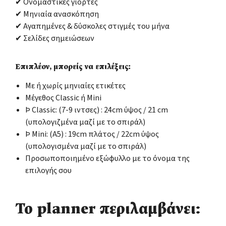
✔ Ονομαστικές γιορτές
✔ Μηνιαία ανασκόπηση
✔ Αγαπημένες & δύσκολες στιγμές του μήνα
✔ Σελίδες σημειώσεων
Επιπλέον, μπορείς να επιλέξεις:
Με ή χωρίς μηνιαίες ετικέτες
Μέγεθος Classic ή Mini
Þ Classic: (7-9 ιντσες) : 24cm ύψος / 21 cm
(υπολογιζμένα μαζί με το σπιράλ)
Þ Mini: (Α5) : 19cm πλάτος / 22cm ύψος
(υπολογισμένα μαζί με το σπιράλ)
Προσωποποιημένο εξώφυλλο με το όνομα της
επιλογής σου
Το planner περιλαμβάνει: