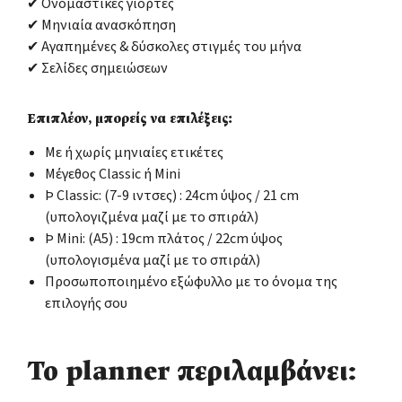
✔ Ονομαστικές γιορτές
✔ Μηνιαία ανασκόπηση
✔ Αγαπημένες & δύσκολες στιγμές του μήνα
✔ Σελίδες σημειώσεων
Επιπλέον, μπορείς να επιλέξεις:
Με ή χωρίς μηνιαίες ετικέτες
Μέγεθος Classic ή Mini
Þ Classic: (7-9 ιντσες) : 24cm ύψος / 21 cm
(υπολογιζμένα μαζί με το σπιράλ)
Þ Mini: (Α5) : 19cm πλάτος / 22cm ύψος
(υπολογισμένα μαζί με το σπιράλ)
Προσωποποιημένο εξώφυλλο με το όνομα της
επιλογής σου
Το planner περιλαμβάνει: