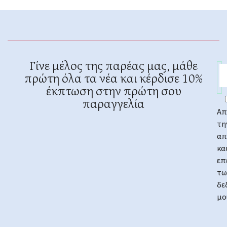
Γίνε μέλος της παρέας μας, μάθε
πρώτη όλα τα νέα και κέρδισε 10%
έκπτωση στην πρώτη σου
παραγγελία
Απ
τη
απ
κα
επ
τω
δε
μο