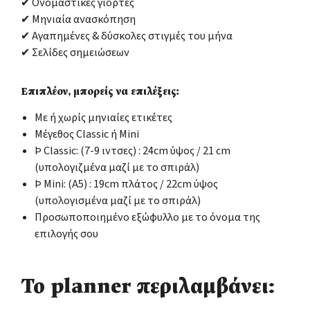
✔ Ονομαστικές γιορτές
✔ Μηνιαία ανασκόπηση
✔ Αγαπημένες & δύσκολες στιγμές του μήνα
✔ Σελίδες σημειώσεων
Επιπλέον, μπορείς να επιλέξεις:
Με ή χωρίς μηνιαίες ετικέτες
Μέγεθος Classic ή Mini
Þ Classic: (7-9 ιντσες) : 24cm ύψος / 21 cm
(υπολογιζμένα μαζί με το σπιράλ)
Þ Mini: (Α5) : 19cm πλάτος / 22cm ύψος
(υπολογισμένα μαζί με το σπιράλ)
Προσωποποιημένο εξώφυλλο με το όνομα της
επιλογής σου
Το planner περιλαμβάνει: