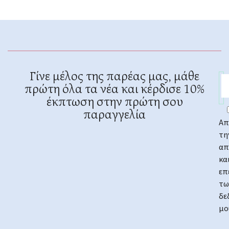
Γίνε μέλος της παρέας μας, μάθε
πρώτη όλα τα νέα και κέρδισε 10%
έκπτωση στην πρώτη σου
παραγγελία
Απ
τη
απ
κα
επ
τω
δε
μο