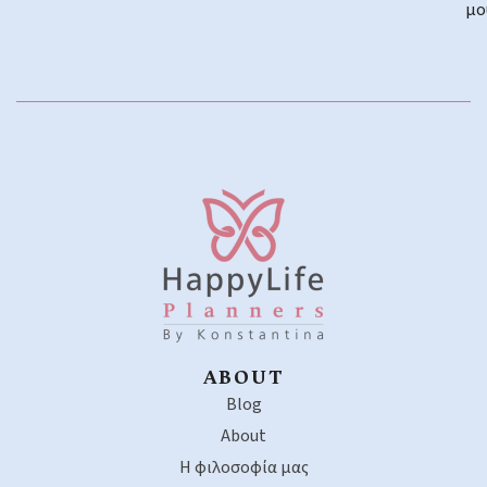
μο
ABOUT
Blog
About
Η φιλοσοφία μας