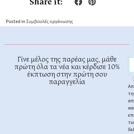
Share it:
Posted in
Συμβουλές οργάνωσης
Γίνε μέλος της παρέας μας, μάθε
πρώτη όλα τα νέα και κέρδισε 10%
έκπτωση στην πρώτη σου
παραγγελία
Απ
τη
απ
κα
επ
τω
δε