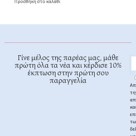
Προσθήκη στο καλάθι
Γίνε μέλος της παρέας μας, μάθε
πρώτη όλα τα νέα και κέρδισε 10%
έκπτωση στην πρώτη σου
παραγγελία
Απ
τη
απ
κα
επ
τω
δε