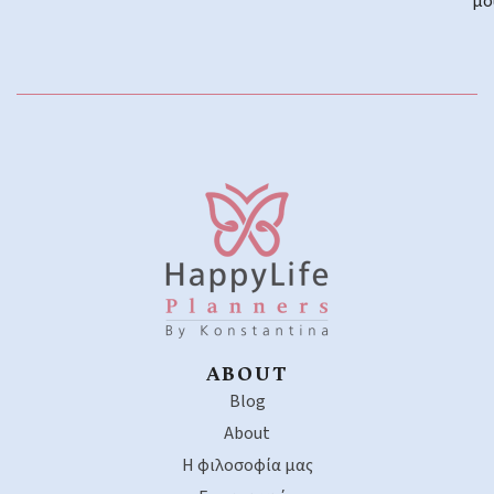
μο
ABOUT
Blog
About
Η φιλοσοφία μας